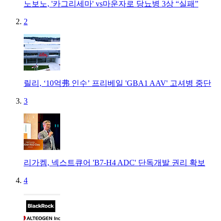
노보노, '카그리세마' vs마운자로 당뇨병 3상 “실패”
2
릴리, ‘10억弗 인수’ 프리베일 'GBA1 AAV' 고셔병 중단
3
리가켐, 넥스트큐어 'B7-H4 ADC' 단독개발 권리 확보
4