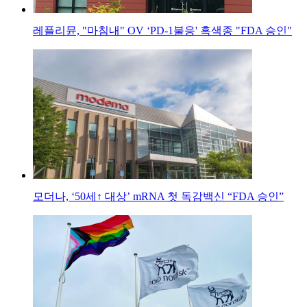
레플리뮨, "마침내" OV ‘PD-1불응' 흑색종 "FDA 승인"
모더나, ‘50세↑ 대상’ mRNA 첫 독감백신 “FDA 승인”