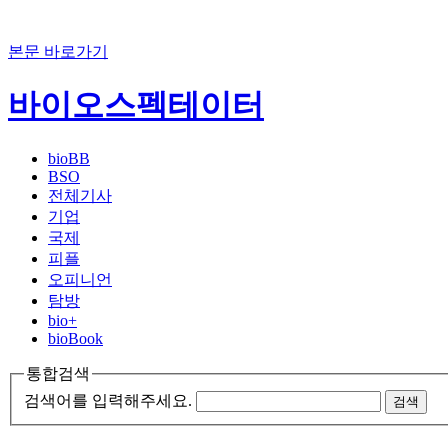
본문 바로가기
바이오스펙테이터
bioBB
BSO
전체기사
기업
국제
피플
오피니언
탐방
bio+
bioBook
통합검색
검색어를 입력해주세요.
검색