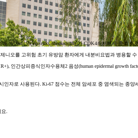
es 4/6) 저해제 ‘버제니오(Verzenio, abemaciclib)’가 CDK4/6
 버제니오를 고위험 초기 유방암 환자에게 내분비요법과 병용할 
 인간상피증식인자수용체2 음성(human epidermal growth factor recept
표시인자로 사용된다. Ki-67 점수는 전체 암세포 중 염색되는 
요.