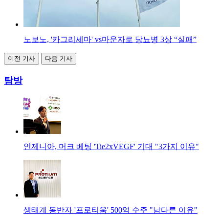
노보노, '카그리세마' vs마운자로 당뇨병 3상 “실패”
이전 기사
다음 기사
탐방
인제니아, 머크 베팅 'Tie2xVEGF' 기대 "3가지 이유"
생태계 동반자 '프로티움' 500억 수주 "남다른 이유"