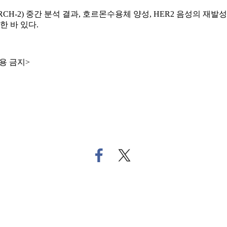
H-2) 중간 분석 결과, 호르몬수용체 양성, HER2 음성의 
 바 있다.
용 금지>
페
트
이
위
스
터
북
로
으
기
로
사
기
공