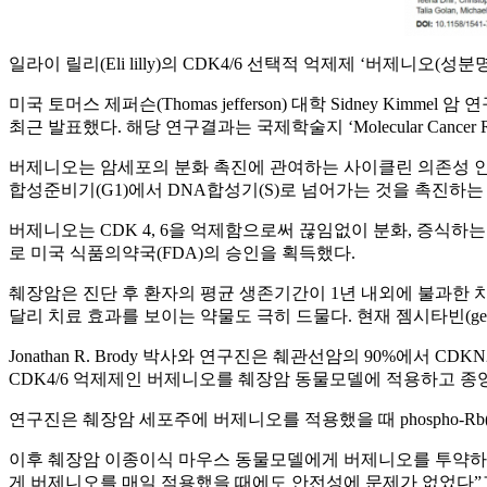
일라이 릴리(Eli lilly)의 CDK4/6 선택적 억제제 ‘버
미국 토머스 제퍼슨(Thomas jefferson) 대학 Sidney Kimme
최근 발표했다. 해당 연구결과는 국제학술지 ‘Molecular Cancer 
버제니오는 암세포의 분화 촉진에 관여하는 사이클린 의존성 인산화효소(c
합성준비기(G1)에서 DNA합성기(S)로 넘어가는 것을 촉진하는 역할
버제니오는 CDK 4, 6을 억제함으로써 끊임없이 분화, 증식하
로 미국 식품의약국(FDA)의 승인을 획득했다.
췌장암은 진단 후 환자의 평균 생존기간이 1년 내외에 불과한 
달리 치료 효과를 보이는 약물도 극히 드물다. 현재 젬시타빈(gemc
Jonathan R. Brody 박사와 연구진은 췌관선암의 90%에
CDK4/6 억제제인 버제니오를 췌장암 동물모델에 적용하고 종
연구진은 췌장암 세포주에 버제니오를 적용했을 때 phospho-R
이후 췌장암 이종이식 마우스 동물모델에게 버제니오를 투약하고 
게 버제니오를 매일 적용했을 때에도 안전성에 문제가 없었다”