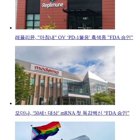
레플리뮨, "마침내" OV ‘PD-1불응' 흑색종 "FDA 승인"
모더나, ‘50세↑ 대상’ mRNA 첫 독감백신 “FDA 승인”