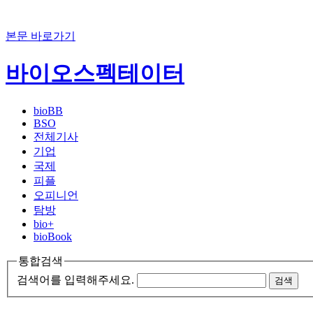
본문 바로가기
바이오스펙테이터
bioBB
BSO
전체기사
기업
국제
피플
오피니언
탐방
bio+
bioBook
통합검색
검색어를 입력해주세요.
검색