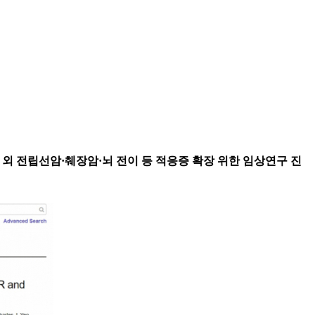
 유방암 외 전립선암·췌장암·뇌 전이 등 적응증 확장 위한 임상연구 진