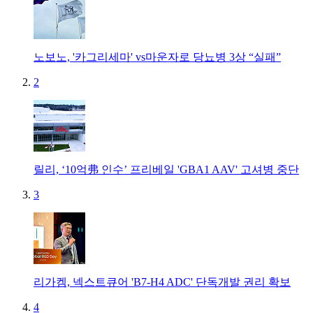
노보노, '카그리세마' vs마운자로 당뇨병 3상 “실패”
2
릴리, ‘10억弗 인수’ 프리베일 'GBA1 AAV' 고셔병 중단
3
리가켐, 넥스트큐어 'B7-H4 ADC' 단독개발 권리 확보
4