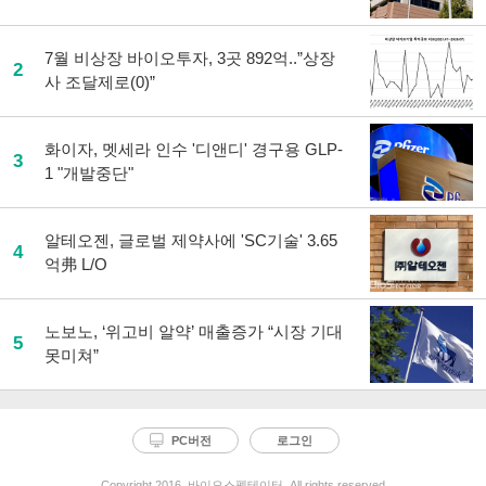
7월 비상장 바이오투자, 3곳 892억..”상장
2
사 조달제로(0)”
화이자, 멧세라 인수 '디앤디' 경구용 GLP-
3
1 "개발중단"
알테오젠, 글로벌 제약사에 'SC기술' 3.65
4
억弗 L/O
노보노, ‘위고비 알약’ 매출증가 “시장 기대
5
못미쳐”
PC버전
로그인
Copyright 2016. 바이오스펙테이터. All rights reserved