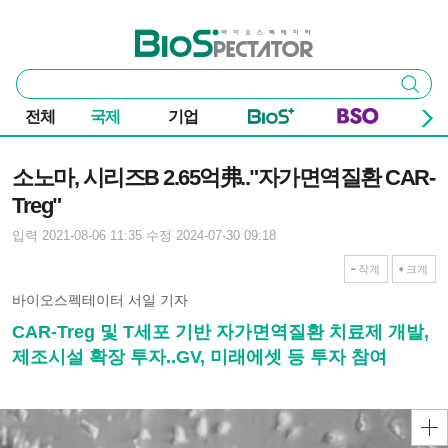
본문 바로가기
주요 메뉴
바이오스펙테이터
통
검색
합
검
전체
국제
기업
색
기사본문
소노마, 시리즈B 2.65억弗.."자가면역질환 CAR-
Treg"
입력 2021-08-06 11:35
수정 2024-07-30 09:18
작게
크게
바이오스펙테이터 서일 기자
CAR-Treg 및 T세포 기반 자가면역질환 치료제 개발,
제조시설 확장 투자..GV, 미래에셋 등 투자 참여