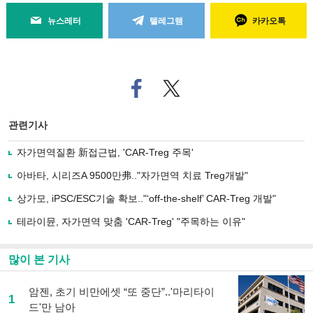
뉴스레터
텔레그램
카카오톡
페
트위
이
터로
스
기사
북
공유
관련기사
으
하기
로
자가면역질환 新접근법, 'CAR-Treg 주목'
기
사
아바타, 시리즈A 9500만弗.."자가면역 치료 Treg개발"
공
유
상가모, iPSC/ESC기술 확보.."‘off-the-shelf’ CAR-Treg 개발"
하
테라이뮨, 자가면역 맞춤 'CAR-Treg' "주목하는 이유"
기
많이 본 기사
암젠, 초기 비만에셋 “또 중단”..'마리타이
1
드'만 남아