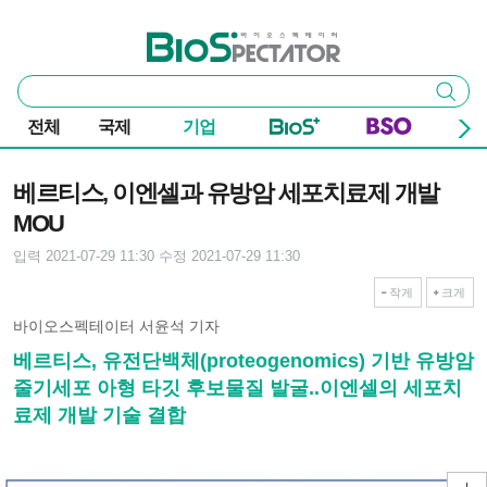
본문 바로가기
주요 메뉴
바이오스펙테이터
통
검색
합
검
전체
국제
기업
색
기사본문
베르티스, 이엔셀과 유방암 세포치료제 개발
MOU
입력 2021-07-29 11:30
수정 2021-07-29 11:30
작게
크게
바이오스펙테이터 서윤석 기자
베르티스, 유전단백체(proteogenomics) 기반 유방암
줄기세포 아형 타깃 후보물질 발굴..이엔셀의 세포치
료제 개발 기술 결합