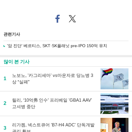
페
트위
이
터로
스
기사
북
공유
관련기사
으
하기
로
'암 진단' 베르티스, SKT·SK플래닛 pre-IPO 150억 유치
기
사
공
많이 본 기사
유
하
노보노, '카그리세마' vs마운자로 당뇨병 3
기
1
상 “실패”
릴리, ‘10억弗 인수’ 프리베일 'GBA1 AAV'
2
고셔병 중단
리가켐, 넥스트큐어 'B7-H4 ADC' 단독개발
3
권리 확보