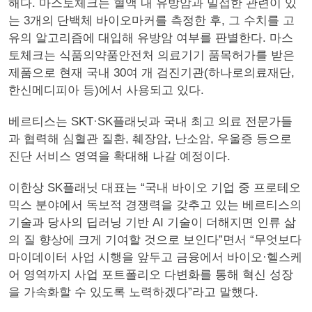
해다. 마스토체크는 혈액 내 유방암과 밀접한 관련이 있
는 3개의 단백체 바이오마커를 측정한 후, 그 수치를 고
유의 알고리즘에 대입해 유방암 여부를 판별한다. 마스
토체크는 식품의약품안전처 의료기기 품목허가를 받은
제품으로 현재 국내 30여 개 검진기관(하나로의료재단,
한신메디피아 등)에서 사용되고 있다.
베르티스는 SKT·SK플래닛과 국내 최고 의료 전문가들
과 협력해 심혈관 질환, 췌장암, 난소암, 우울증 등으로
진단 서비스 영역을 확대해 나갈 예정이다.
이한상 SK플래닛 대표는 “국내 바이오 기업 중 프로테오
믹스 분야에서 독보적 경쟁력을 갖추고 있는 베르티스의
기술과 당사의 딥러닝 기반 AI 기술이 더해지면 인류 삶
의 질 향상에 크게 기여할 것으로 보인다”면서 “무엇보다
마이데이터 사업 시행을 앞두고 금융에서 바이오·헬스케
어 영역까지 사업 포트폴리오 다변화를 통해 혁신 성장
을 가속화할 수 있도록 노력하겠다”라고 말했다.