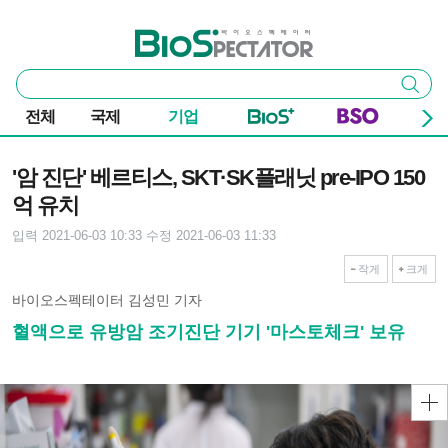
본문 바로가기
주요 메뉴
바이오스펙테이터
통
검색
합
검
전체
국제
기업
색
기사본문
'암 진단' 베르티스, SKT·SK플래닛 pre-IPO 150
억 유치
입력 2021-06-03 10:33
수정 2021-06-03 11:33
작게
크게
바이오스펙테이터 김성민 기자
혈액으로 유방암 조기진단 기기 '마스토체크' 보유