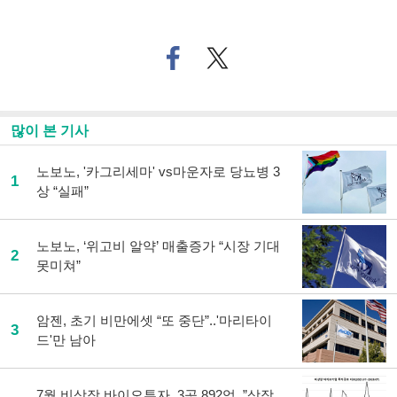
페
트위
이
터로
스
기사
북
공유
으
하기
많이 본 기사
로
기
사
노보노, '카그리세마' vs마운자로 당뇨병 3
1
공
상 “실패”
유
하
기
노보노, ‘위고비 알약’ 매출증가 “시장 기대
2
못미쳐”
암젠, 초기 비만에셋 “또 중단”..'마리타이
3
드'만 남아
7월 비상장 바이오투자, 3곳 892억..”상장