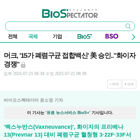
본문 바로가기
주요 메뉴
바이오스펙테이터
통
검색
합
검
전체
국제
기업
색
기사본문
머크, '15가 폐렴구균 접합백신' 美 승인.."화이자
경쟁"
입력 2021-07-21 06:34
수정 2021-07-21 08:39
작게
크게
바이오스펙테이터 윤소영 기자
이 기사는
'유료 뉴스서비스 BioS+'
기사입니다.
'백스누반스(Vaxneuvance)', 화이자의 프리베나
13(Prevnar 13) 대비 폐렴구균 혈청형 3·22F·33F서