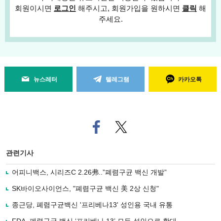
회원이시면
로그인
해주시고, 회원가입을 원하시면
클릭
해
주세요.
뉴스레터
텔레그램
카카오톡
페
트위
이
터로
스
기사
북
공유
관련기사
으
하기
로
어피니백스, 시리즈C 2.26弗..”폐렴구균 백신 개발”
기
사
SK바이오사이언스, "폐렴구균 백신 美 2상 신청"
공
유
종근당, 폐렴구균백신 '프리베나13' 성인용 국내 유통
하