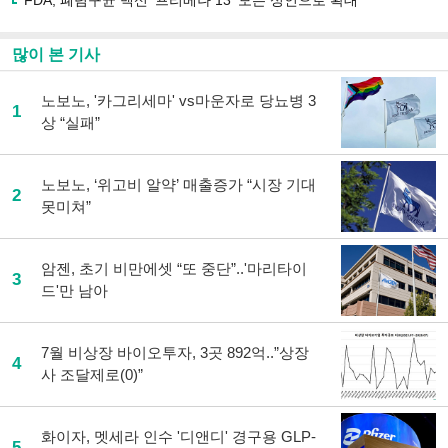
FDA, 폐렴구균 백신 ‘프리베나 13’ 모든 성인으로 확대
기
많이 본 기사
노보노, '카그리세마' vs마운자로 당뇨병 3
1
상 “실패”
노보노, ‘위고비 알약’ 매출증가 “시장 기대
2
못미쳐”
암젠, 초기 비만에셋 “또 중단”..'마리타이
3
드'만 남아
7월 비상장 바이오투자, 3곳 892억..”상장
4
사 조달제로(0)”
화이자, 멧세라 인수 '디앤디' 경구용 GLP-
5