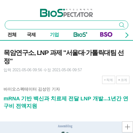
본문 바로가기
주요 메뉴
바이오스펙테이터
통
검색
합
검
전체
국제
기업
색
기사본문
목암연구소, LNP 과제 "서울대·가톨릭대팀 선
정"
입력 2021-05-06 09:56
수정 2021-05-06 09:57
작게
크게
바이오스펙테이터 김성민 기자
mRNA 기반 백신과 치료제 전달 LNP 개발...1년간 연
구비 전액지원