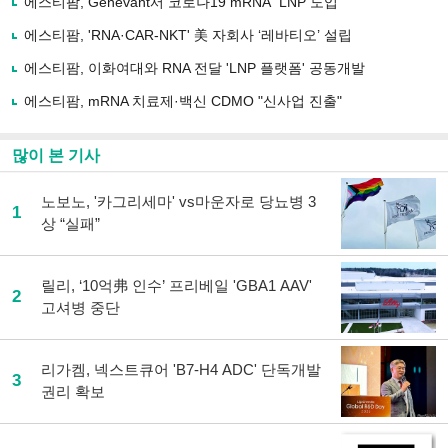
에스티팜, Genevant서 코로나19 mRNA "LNP 도입"
공
유
에스티팜, 'RNA·CAR-NKT' 美 자회사 ‘레바티오’ 설립
하
에스티팜, 이화여대와 RNA 전달 'LNP 플랫폼' 공동개발
기
에스티팜, mRNA 치료제·백신 CDMO "신사업 진출"
많이 본 기사
노보노, '카그리세마' vs마운자로 당뇨병 3
1
상 “실패”
릴리, ‘10억弗 인수’ 프리베일 'GBA1 AAV'
2
고셔병 중단
리가켐, 넥스트큐어 'B7-H4 ADC' 단독개발
3
권리 확보