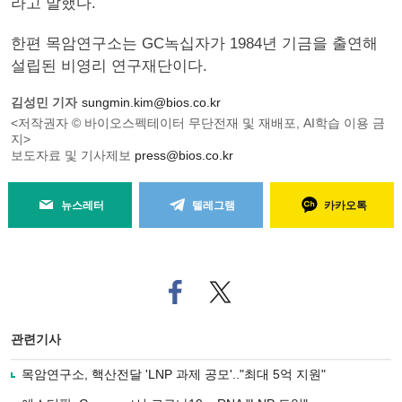
라고 말했다.
한편 목암연구소는 GC녹십자가 1984년 기금을 출연해
설립된 비영리 연구재단이다.
김성민 기자
sungmin.kim@bios.co.kr
<저작권자 © 바이오스펙테이터 무단전재 및 재배포, AI학습 이용 금
지>
보도자료 및 기사제보
press@bios.co.kr
뉴스레터
텔레그램
카카오톡
페
트위
이
터로
스
기사
북
공유
관련기사
으
하기
로
목암연구소, 핵산전달 'LNP 과제 공모'.."최대 5억 지원"
기
사