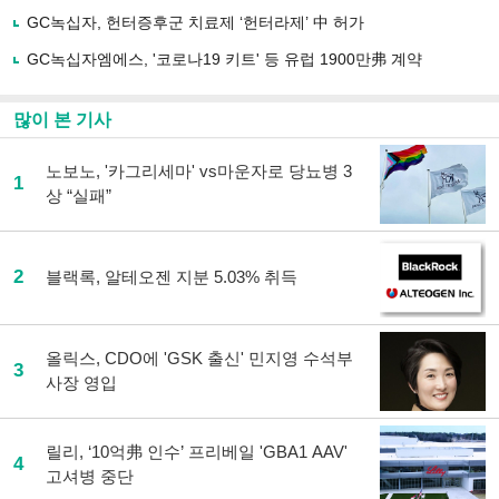
하
GC녹십자, 헌터증후군 치료제 ‘헌터라제’ 中 허가
기
GC녹십자엠에스, '코로나19 키트' 등 유럽 1900만弗 계약
많이 본 기사
노보노, '카그리세마' vs마운자로 당뇨병 3
1
상 “실패”
2
블랙록, 알테오젠 지분 5.03% 취득
올릭스, CDO에 'GSK 출신' 민지영 수석부
3
사장 영입
릴리, ‘10억弗 인수’ 프리베일 'GBA1 AAV'
4
고셔병 중단