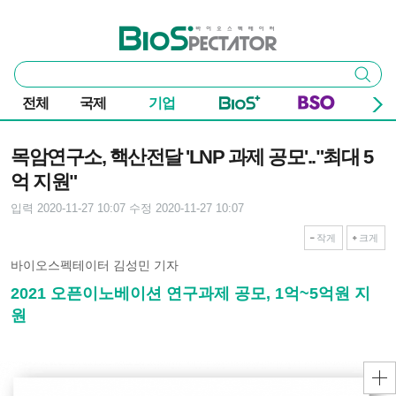
본문 바로가기
주요 메뉴
바이오스펙테이터
통
검색
합
검
전체
국제
기업
색
기사본문
목암연구소, 핵산전달 'LNP 과제 공모'.."최대 5
억 지원"
입력 2020-11-27 10:07
수정 2020-11-27 10:07
작게
크게
바이오스펙테이터 김성민 기자
2021 오픈이노베이션 연구과제 공모, 1억~5억원 지
원