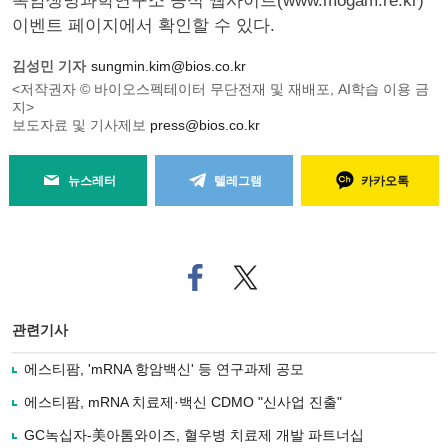
목암생명과학연구소 공식 웹사이트(www.mogam.re.kr)
이벤트 페이지에서 확인할 수 있다.
김성민 기자
sungmin.kim@bios.co.kr
<저작권자 © 바이오스펙테이터 무단전재 및 재배포, AI학습 이용 금
지>
보도자료 및 기사제보
press@bios.co.kr
뉴스레터
텔레그램
카카오톡
페
트위
이
터로
스
기사
북
공유
관련기사
으
하기
로
에스티팜, 'mRNA 항암백신' 등 연구과제 공모
기
사
에스티팜, mRNA 치료제·백신 CDMO "신사업 진출"
공
유
GC녹십자-美아톰와이즈, 혈우병 치료제 개발 파트너십