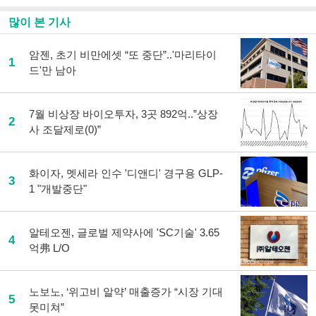
많이 본 기사
암젠, 초기 비만에셋 “또 중단”..'마리타이
1
드'만 남아
7월 비상장 바이오투자, 3곳 892억..”상장
2
사 조달제로(0)”
화이자, 멧세라 인수 '디앤디' 경구용 GLP-
3
1 "개발중단"
알테오젠, 글로벌 제약사에 'SC기술' 3.65
4
억弗 L/O
노보노, ‘위고비 알약’ 매출증가 “시장 기대
5
못미쳐”