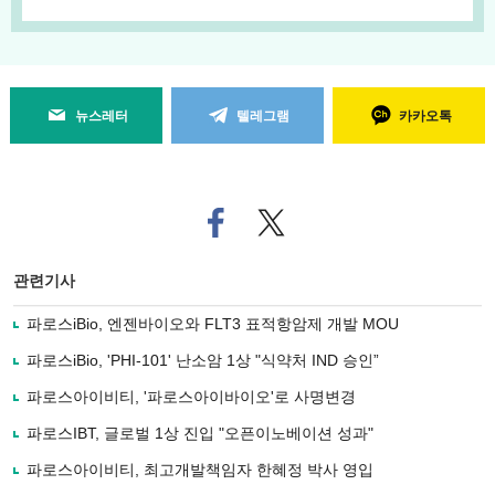
뉴스레터
텔레그램
카카오톡
페
트위
이
터로
스
기사
북
공유
관련기사
으
하기
로
파로스iBio, 엔젠바이오와 FLT3 표적항암제 개발 MOU
기
사
파로스iBio, 'PHI-101' 난소암 1상 "식약처 IND 승인”
공
유
파로스아이비티, '파로스아이바이오'로 사명변경
하
파로스IBT, 글로벌 1상 진입 "오픈이노베이션 성과"
기
파로스아이비티, 최고개발책임자 한혜정 박사 영입