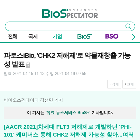
본문 바로가기
주요 메뉴
바이오스펙테이터
통
검색
합
검
전체
국제
기업
색
기사본문
파로스iBio, 'CHK2 저해제'로 약물재창출 가능
성 발표
입력 2021-04-15 11:13
수정 2021-04-19 09:55
작게
크게
바이오스펙테이터 김성민 기자
이 기사는
'유료 뉴스서비스 BioS+'
기사입니다.
[AACR 2021]차세대 FLT3 저해제로 개발하던 'PHI-
101' 케미버스 통해 CHK2 저해제 가능성 찾아...여러