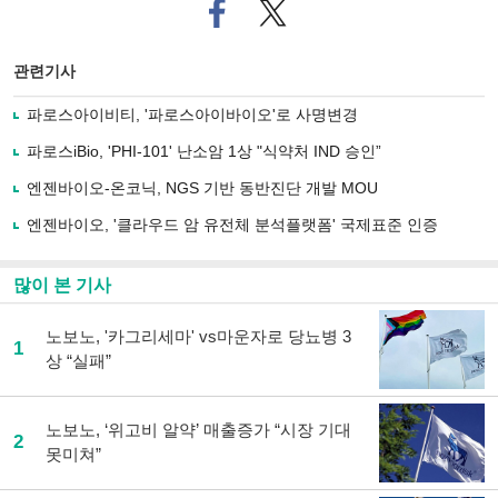
페
트위
이
터로
스
기사
북
공유
관련기사
으
하기
로
파로스아이비티, '파로스아이바이오'로 사명변경
기
사
파로스iBio, 'PHI-101' 난소암 1상 "식약처 IND 승인”
공
유
엔젠바이오-온코닉, NGS 기반 동반진단 개발 MOU
하
엔젠바이오, '클라우드 암 유전체 분석플랫폼' 국제표준 인증
기
많이 본 기사
노보노, '카그리세마' vs마운자로 당뇨병 3
1
상 “실패”
노보노, ‘위고비 알약’ 매출증가 “시장 기대
2
못미쳐”