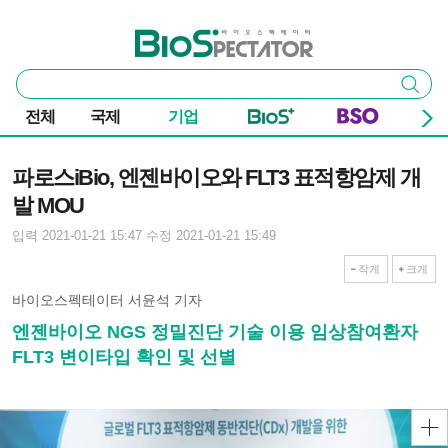
본문 바로가기
주요 메뉴
바이오스펙테이터
통
검색
합
검
전체
국제
기업
색
기사본문
파로스iBio, 엔젠바이오와 FLT3 표적항암제 개
발 MOU
입력 2021-01-21 15:47
수정 2021-01-21 15:49
작게
크게
바이오스펙테이터 서윤석 기자
엔젠바이오 NGS 정밀진단 기술 이용 임상참여환자
FLT3 변이타입 확인 및 선별