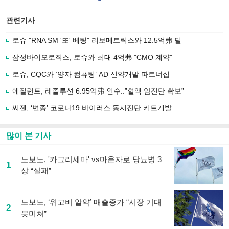
이
터로
스
기사
북
공유
관련기사
으
하기
로
로슈 "RNA SM '또' 베팅" 리보메트릭스와 12.5억弗 딜
기
사
삼성바이오로직스, 로슈와 최대 4억弗 "CMO 계약"
공
유
로슈, CQC와 ‘양자 컴퓨팅’ AD 신약개발 파트너십
하
애질런트, 레졸루션 6.95억弗 인수..”혈액 암진단 확보”
기
씨젠, ‘변종’ 코로나19 바이러스 동시진단 키트개발
많이 본 기사
노보노, '카그리세마' vs마운자로 당뇨병 3
1
상 “실패”
노보노, ‘위고비 알약’ 매출증가 “시장 기대
2
못미쳐”