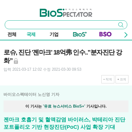
본문 바로가기
주요 메뉴
바이오스펙테이터
통
검색
합
검
전체
국제
기업
색
기사본문
로슈, 진단 '젠마크' 18억弗 인수..”분자진단 강
화”
입력 2021-03-17 12:02
수정 2021-03-30 09:53
작게
크게
바이오스펙테이터 노신영 기자
이 기사는
'유료 뉴스서비스 BioS+'
기사입니다.
젠마크 호흡기 및 혈액감염 바이러스, 박테리아 진단
포트폴리오 기반 현장진단(PoC) 사업 확장 기대