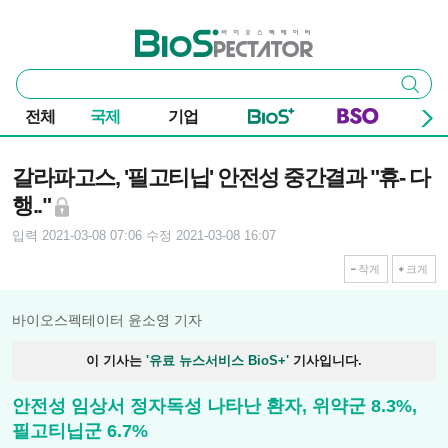
본문 바로가기
주요 메뉴
바이오스펙테이터
통
검색
합
검
전체
국제
기업
색
기사본문
갈라파고스, '필고티닙' 안전성 중간결과 "휴- 다
행.."
입력 2021-03-08 07:06
수정 2021-03-08 16:07
작게
크게
바이오스펙테이터 윤소영 기자
이 기사는
'유료 뉴스서비스 BioS+'
기사입니다.
안전성 임상서 정자독성 나타난 환자, 위약군 8.3%,
필고티닙군 6.7%