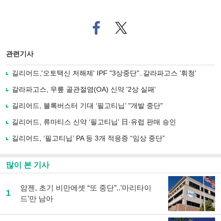
페
트위
이
터로
스
기사
북
공유
관련기사
으
하기
로
길리어드,'오토택신 저해제' IPF "3상중단"..갈라파고스 '휘청'
기
사
갈라파고스, 무릎 골관절염(OA) 신약 '2상 실패'
공
유
길리어드, 블록버스터 기대 ‘필고티닙’ "개발 중단"
하
길리어드, 류마티스 신약 ‘필고티닙’ 日·유럽 판매 승인
기
길리어드, ‘필고티닙’ PA 등 3개 적응증 “임상 중단”
많이 본 기사
암젠, 초기 비만에셋 “또 중단”..'마리타이
1
드'만 남아