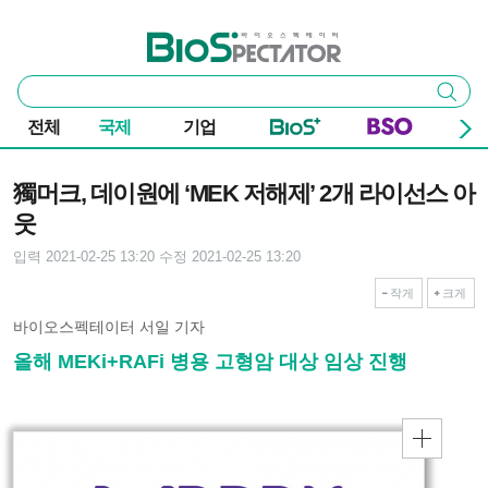
본문 바로가기
주요 메뉴
바이오스펙테이터
통
검색
합
검
전체
국제
기업
색
기사본문
獨머크, 데이원에 ‘MEK 저해제’ 2개 라이선스 아
웃
입력 2021-02-25 13:20
수정 2021-02-25 13:20
작게
크게
바이오스펙테이터 서일 기자
올해 MEKi+RAFi 병용 고형암 대상 임상 진행