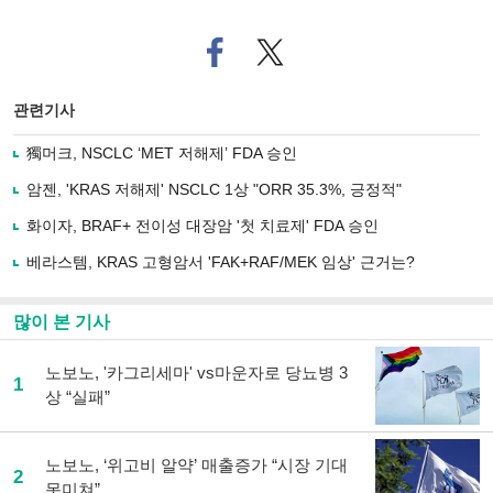
페
트위
이
터로
스
기사
북
공유
관련기사
으
하기
로
獨머크, NSCLC ‘MET 저해제’ FDA 승인
기
사
암젠, 'KRAS 저해제' NSCLC 1상 "ORR 35.3%, 긍정적"
공
유
화이자, BRAF+ 전이성 대장암 '첫 치료제' FDA 승인
하
베라스템, KRAS 고형암서 'FAK+RAF/MEK 임상' 근거는?
기
많이 본 기사
노보노, '카그리세마' vs마운자로 당뇨병 3
1
상 “실패”
노보노, ‘위고비 알약’ 매출증가 “시장 기대
2
못미쳐”