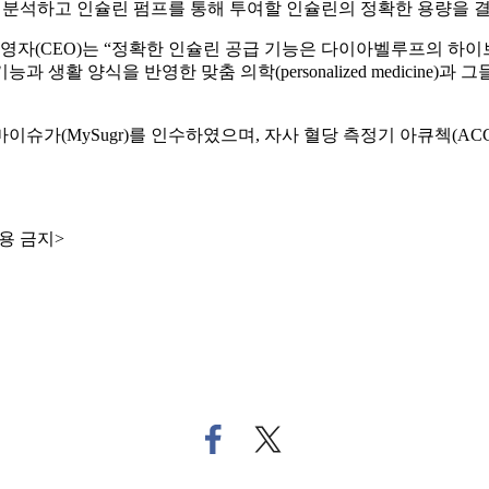
 분석하고 인슐린 펌프를 통해 투여할 인슐린의 정확한 용량을 
 최고경영자(CEO)는 “정확한 인슐린 공급 기능은 다이아벨루프의 
생활 양식을 반영한 맞춤 의학(personalized medicine
 마이슈가(MySugr)를 인수하였으며, 자사 혈당 측정기 아큐첵(A
용 금지>
페
트
이
위
스
터