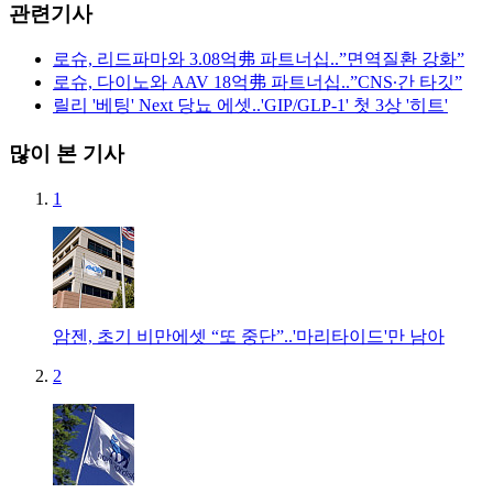
관련기사
로슈, 리드파마와 3.08억弗 파트너십..”면역질환 강화”
로슈, 다이노와 AAV 18억弗 파트너십..”CNS∙간 타깃”
릴리 '베팅' Next 당뇨 에셋..'GIP/GLP-1' 첫 3상 '히트'
많이 본 기사
1
암젠, 초기 비만에셋 “또 중단”..'마리타이드'만 남아
2