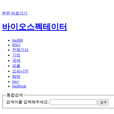
본문 바로가기
바이오스펙테이터
bioBB
BSO
전체기사
기업
국제
피플
오피니언
탐방
bio+
bioBook
통합검색
검색어를 입력해주세요.
검색