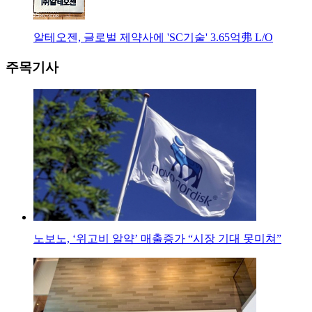
알테오젠, 글로벌 제약사에 'SC기술' 3.65억弗 L/O
주목기사
노보노, ‘위고비 알약’ 매출증가 “시장 기대 못미쳐”