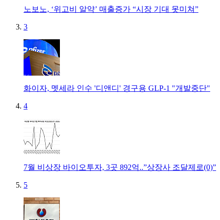
노보노, ‘위고비 알약’ 매출증가 “시장 기대 못미쳐”
3
화이자, 멧세라 인수 '디앤디' 경구용 GLP-1 "개발중단"
4
7월 비상장 바이오투자, 3곳 892억..”상장사 조달제로(0)”
5