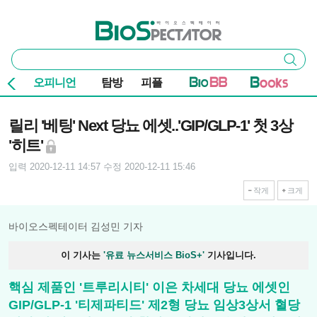
본문 바로가기
주요 메뉴
바이오스펙테이터
통
검색
합
검
오피니언
탐방
피플
색
기사본문
릴리 '베팅' Next 당뇨 에셋..'GIP/GLP-1' 첫 3상
'히트'
입력 2020-12-11 14:57
수정 2020-12-11 15:46
작게
크게
바이오스펙테이터 김성민 기자
이 기사는
'유료 뉴스서비스 BioS+'
기사입니다.
핵심 제품인 '트루리시티' 이은 차세대 당뇨 에셋인
GIP/GLP-1 '티제파티드' 제2형 당뇨 임상3상서 혈당