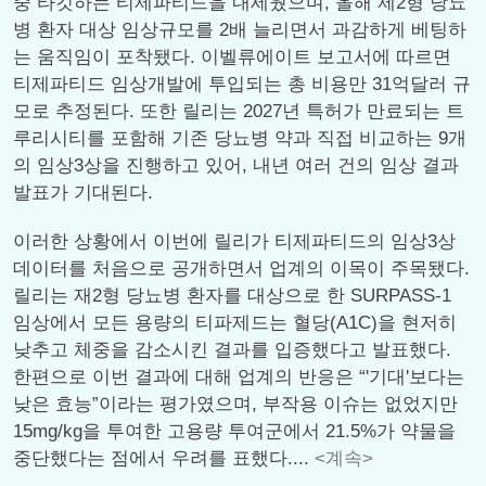
중 타깃하는 티제파티드을 내세웠으며, 올해 제2형 당뇨
병 환자 대상 임상규모를 2배 늘리면서 과감하게 베팅하
는 움직임이 포착됐다. 이벨류에이트 보고서에 따르면
티제파티드 임상개발에 투입되는 총 비용만 31억달러 규
모로 추정된다. 또한 릴리는 2027년 특허가 만료되는 트
루리시티를 포함해 기존 당뇨병 약과 직접 비교하는 9개
의 임상3상을 진행하고 있어, 내년 여러 건의 임상 결과
발표가 기대된다.
이러한 상황에서 이번에 릴리가 티제파티드의 임상3상
데이터를 처음으로 공개하면서 업계의 이목이 주목됐다.
릴리는 재2형 당뇨병 환자를 대상으로 한 SURPASS-1
임상에서 모든 용량의 티파제드는 혈당(A1C)을 현저히
낮추고 체중을 감소시킨 결과를 입증했다고 발표했다.
한편으로 이번 결과에 대해 업계의 반응은 “'기대'보다는
낮은 효능”이라는 평가였으며, 부작용 이슈는 없었지만
15mg/kg을 투여한 고용량 투여군에서 21.5%가 약물을
중단했다는 점에서 우려를 표했다....
<계속>