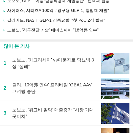
노보노, GLP-1 이중·삼중작용제 개발중단.."선택과 집중"
공
유
사이러스, 시리즈A 100억.."경구용 GLP-1, 항암제 개발"
하
길리어드, NASH 'GLP-1 삼중요법' "첫 PoC 2상 발표"
기
노보노, '경구전달 기술' 에미스피어 "18억弗 인수"
많이 본 기사
노보노, '카그리세마' vs마운자로 당뇨병 3
1
상 “실패”
릴리, ‘10억弗 인수’ 프리베일 'GBA1 AAV'
2
고셔병 중단
노보노, ‘위고비 알약’ 매출증가 “시장 기대
3
못미쳐”