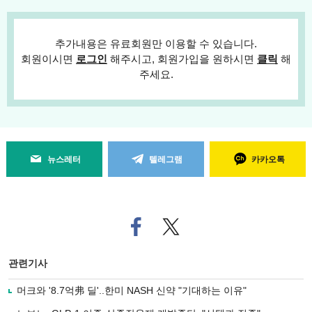
추가내용은 유료회원만 이용할 수 있습니다.
회원이시면
로그인
해주시고, 회원가입을 원하시면
클릭
해
주세요.
뉴스레터
텔레그램
카카오톡
페
트위
이
터로
스
기사
북
공유
관련기사
으
하기
로
머크와 '8.7억弗 딜'..한미 NASH 신약 "기대하는 이유"
기
사