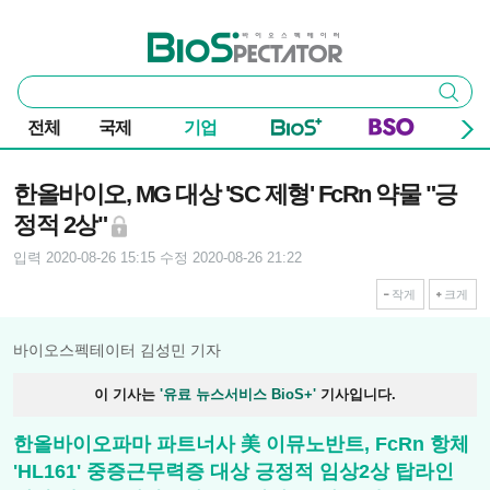
본문 바로가기
주요 메뉴
바이오스펙테이터
통
검색
합
검
전체
국제
기업
색
기사본문
한올바이오, MG 대상 'SC 제형' FcRn 약물 "긍
정적 2상"
입력 2020-08-26 15:15
수정 2020-08-26 21:22
작게
크게
바이오스펙테이터 김성민 기자
이 기사는
'유료 뉴스서비스 BioS+'
기사입니다.
한올바이오파마 파트너사 美 이뮤노반트, FcRn 항체
'HL161' 중증근무력증 대상 긍정적 임상2상 탑라인