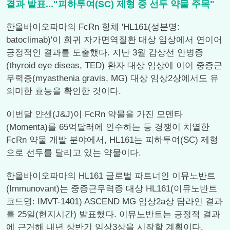
결과 발표..."피하투여(SC) 제형 중 선두 약물 주목"
한올바이오파마의 FcRn 항체 'HL161(성분명:
batoclimab)'이 희귀 자가면역질환 대상 임상에서 연이어
긍정적인 결과를 도출했다. 지난 3월 갑상선 안병증
(thyroid eye diseas, TED) 환자 대상 임상에 이어 중증근
무력증(myasthenia gravis, MG) 대상 임상2상에서도 유
의미한 효능을 확인한 것이다.
이번달 얀센(J&J)이 FcRn 약물을 가진 모멘타
(Momenta)를 65억달러에 인수하는 등 경쟁이 치열한
FcRn 약물 개발 분야에서, HL161는 피하투여(SC) 제형
으로 선두를 달리고 있는 약물이다.
한올바이오파마의 HL161 글로벌 파트너인 이뮤노반트
(Immunovant)는 중증근무력증 대상 HL161(이뮤노반트
코드명: IMVT-1401) ASCEND MG 임상2a상 탑라인 결과
를 25일(현지시간) 발표했다. 이뮤노반트는 긍정적 결과
에 근거해 내년 상반기 임상3상을 시작할 계획이다.