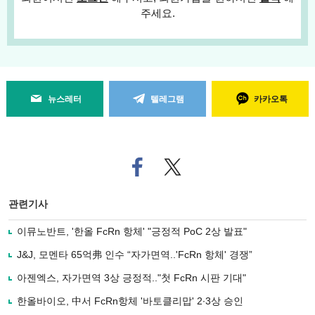
주세요.
뉴스레터
텔레그램
카카오톡
페
트위
이
터로
스
기사
북
공유
관련기사
으
하기
로
이뮤노반트, '한올 FcRn 항체' "긍정적 PoC 2상 발표"
기
사
J&J, 모멘타 65억弗 인수 “자가면역..'FcRn 항체' 경쟁”
공
유
아젠엑스, 자가면역 3상 긍정적.."첫 FcRn 시판 기대"
하
한올바이오, 中서 FcRn항체 '바토클리맙' 2∙3상 승인
기