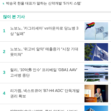
박승국 한올 대표가 말하는 신약개발 '5가지 스텝'
많이 본 기사
노보노, '카그리세마' vs마운자로 당뇨병 3
1
상 “실패”
노보노, ‘위고비 알약’ 매출증가 “시장 기대
2
못미쳐”
릴리, ‘10억弗 인수’ 프리베일 'GBA1 AAV'
3
고셔병 중단
리가켐, 넥스트큐어 'B7-H4 ADC' 단독개발
4
권리 확보