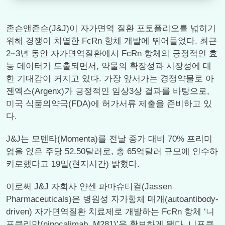
존슨앤존슨(J&J)이 자가면역 질환 포토폴리오를 넓히기
위해 경쟁이 치열한 FcRn 항체 개발에 뛰어들었다. 최근
2~3년 동안 자가면역질환에서 FcRn 항체의 긍정적인 효
능 데이터가 도출되면서, 약물의 확장성과 시장성에 대
한 기대감이 커지고 있다. 가장 앞서가는 경쟁약물로 아
젠엑스(Argenx)가 긍정적인 임상3상 결과를 바탕으로,
미국 식품의약국(FDA)에 허가서류 제출을 준비하고 있
다.
J&J는 모멘타(Momenta)를 전날 종가 대비 70% 프리미
엄을 얹은 주당 52.50달러로, 총 65억달러 규모에 인수하
키로했다고 19일(현지시간) 밝혔다.
이로써 J&J 자회사 얀센 파마슈티컬(Jassen
Pharmaceuticals)은 병원성 자가항체 매개(autoantibody-
driven) 자가면역질환 치료제로 개발하는 FcRn 항체 ‘니
포클리맙(nipocalimab, M281)’을 확보하게 됐다. 니포클