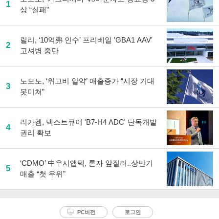
1
상 “실패”
릴리, ‘10억弗 인수’ 프리베일 'GBA1 AAV'
2
고셔병 중단
노보노, ‘위고비 알약’ 매출증가 “시장 기대
3
못미쳐”
리가켐, 넥스트큐어 'B7-H4 ADC' 단독개발
4
권리 확보
‘CDMO’ 中우시앱텍, 론자 앞질러..상반기
5
매출 “첫 우위”
PC버전
로그인