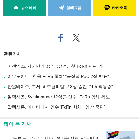
뉴스레터
텔레그램
카카오톡
페
트위
이
터로
스
기사
북
공유
관련기사
으
하기
로
아젠엑스, 자가면역 3상 긍정적.."첫 FcRn 시판 기대"
기
사
이뮤노반트, '한올 FcRn 항체' "긍정적 PoC 2상 발표"
공
유
한올바이오, 中서 '바토클리맙' 2∙3상 승인.."4th 적응증"
하
알렉시온, Syntimmune 12억弗 인수 "FcRn 항체 확보"
기
알렉시온, 어피바디서 인수 'FcRn 항체' "임상 중단"
많이 본 기사
노보노, '카그리세마' vs마운자로 당뇨병 3