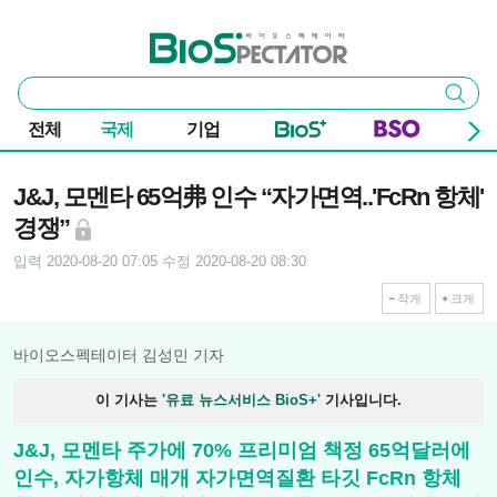
본문 바로가기
주요 메뉴
바이오스펙테이터
통
검색
합
검
전체
국제
기업
색
기사본문
J&J, 모멘타 65억弗 인수 “자가면역..'FcRn 항체'
경쟁”
입력 2020-08-20 07:05
수정 2020-08-20 08:30
작게
크게
바이오스펙테이터 김성민 기자
이 기사는
'유료 뉴스서비스 BioS+'
기사입니다.
J&J, 모멘타 주가에 70% 프리미엄 책정 65억달러에
인수, 자가항체 매개 자가면역질환 타깃 FcRn 항체