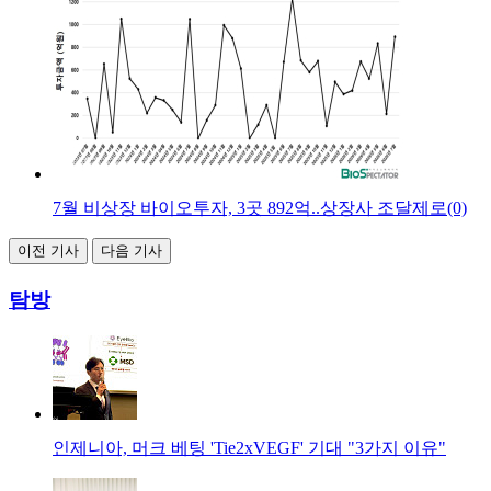
7월 비상장 바이오투자, 3곳 892억..상장사 조달제로(0)
이전 기사
다음 기사
탐방
인제니아, 머크 베팅 'Tie2xVEGF' 기대 "3가지 이유"