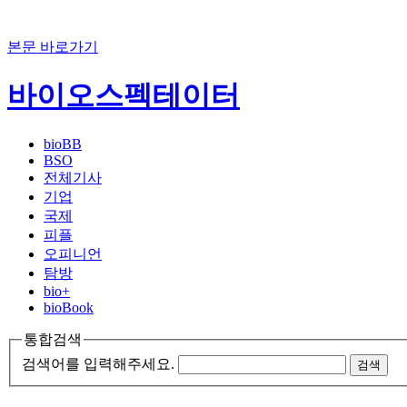
본문 바로가기
바이오스펙테이터
bioBB
BSO
전체기사
기업
국제
피플
오피니언
탐방
bio+
bioBook
통합검색
검색어를 입력해주세요.
검색