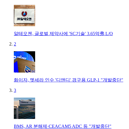
알테오젠, 글로벌 제약사에 'SC기술' 3.65억弗 L/O
2
화이자, 멧세라 인수 '디앤디' 경구용 GLP-1 "개발중단"
3
BMS, AR 분해제·CEACAM5 ADC 등 "개발중단"