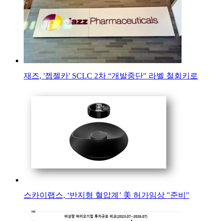
재즈, '젭젤카' SCLC 2차 “개발중단" 라벨 철회키로
스카이랩스, ‘반지형 혈압계’ 美 허가임상 "준비"