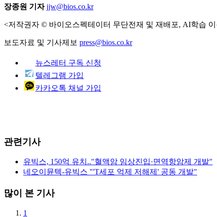
장종원 기자
jjw@bios.co.kr
<저작권자 © 바이오스펙테이터 무단전재 및 재배포, AI학습 이
보도자료 및 기사제보
press@bios.co.kr
뉴스레터 구독 신청
텔레그램 가입
카카오톡 채널 가입
관련기사
유빅스, 150억 유치.."혈액암 임상진입·면역항암제 개발"
네오이뮨텍-유빅스 "'T세포 억제 저해제' 공동 개발"
많이 본 기사
1