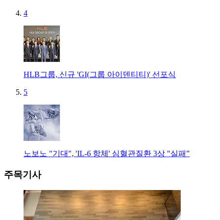
4
HLB그룹, 신규 'GI(그룹 아이덴티티)' 선포식
5
노보노 "기대", 'IL-6 항체' 심혈관질환 3상 "실패”
주목기사