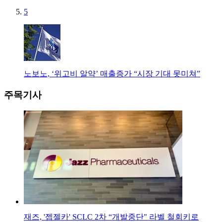
5
노보노, ‘위고비 알약’ 매출증가 “시장 기대 못미쳐”
주목기사
재즈, '젭젤카' SCLC 2차 “개발중단" 라벨 철회키로