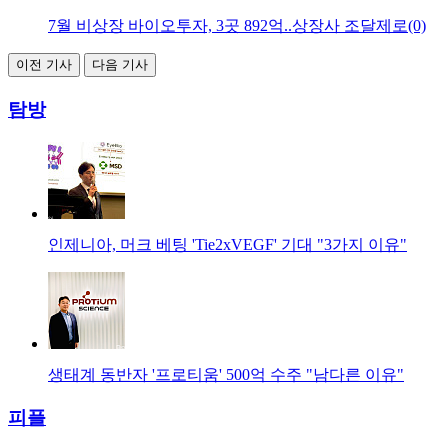
7월 비상장 바이오투자, 3곳 892억..상장사 조달제로(0)
이전 기사
다음 기사
탐방
인제니아, 머크 베팅 'Tie2xVEGF' 기대 "3가지 이유"
생태계 동반자 '프로티움' 500억 수주 "남다른 이유"
피플