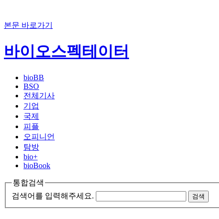
본문 바로가기
바이오스펙테이터
bioBB
BSO
전체기사
기업
국제
피플
오피니언
탐방
bio+
bioBook
통합검색
검색어를 입력해주세요.
검색