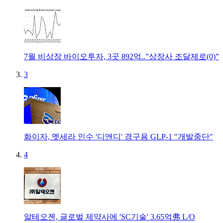
7월 비상장 바이오투자, 3곳 892억..”상장사 조달제로(0)”
3
화이자, 멧세라 인수 '디앤디' 경구용 GLP-1 "개발중단"
4
알테오젠, 글로벌 제약사에 'SC기술' 3.65억弗 L/O