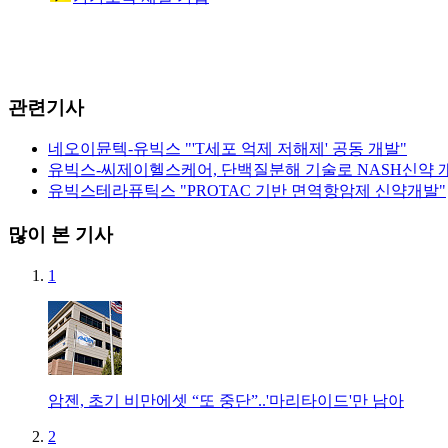
관련기사
네오이뮨텍-유빅스 "'T세포 억제 저해제' 공동 개발"
유빅스-씨제이헬스케어, 단백질분해 기술로 NASH신약 
유빅스테라퓨틱스 "PROTAC 기반 면역항암제 신약개발"
많이 본 기사
1
암젠, 초기 비만에셋 “또 중단”..'마리타이드'만 남아
2