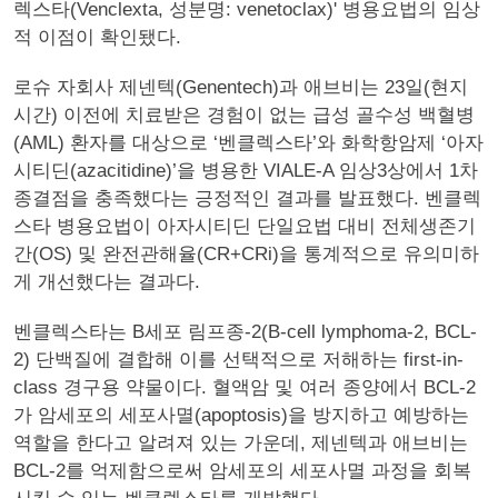
렉스타(Venclexta, 성분명: venetoclax)' 병용요법의 임상
적 이점이 확인됐다.
로슈 자회사 제넨텍(Genentech)과 애브비는 23일(현지
시간) 이전에 치료받은 경험이 없는 급성 골수성 백혈병
(AML) 환자를 대상으로 ‘벤클렉스타’와 화학항암제 ‘아자
시티딘(azacitidine)’을 병용한 VIALE-A 임상3상에서 1차
종결점을 충족했다는 긍정적인 결과를 발표했다. 벤클렉
스타 병용요법이 아자시티딘 단일요법 대비 전체생존기
간(OS) 및 완전관해율(CR+CRi)을 통계적으로 유의미하
게 개선했다는 결과다.
벤클렉스타는 B세포 림프종-2(B-cell lymphoma-2, BCL-
2) 단백질에 결합해 이를 선택적으로 저해하는 first-in-
class 경구용 약물이다. 혈액암 및 여러 종양에서 BCL-2
가 암세포의 세포사멸(apoptosis)을 방지하고 예방하는
역할을 한다고 알려져 있는 가운데, 제넨텍과 애브비는
BCL-2를 억제함으로써 암세포의 세포사멸 과정을 회복