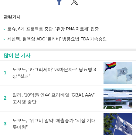
이
터로
스
기사
북
공유
관련기사
으
하기
로
로슈, 6개 프로젝트 중단..'유망 RNA 치료제' 집중
기
사
제넨텍, 혈액암 ADC '폴리비' 병용요법 FDA 가속승인
공
유
하
많이 본 기사
기
노보노, '카그리세마' vs마운자로 당뇨병 3
1
상 “실패”
릴리, ‘10억弗 인수’ 프리베일 'GBA1 AAV'
2
고셔병 중단
노보노, ‘위고비 알약’ 매출증가 “시장 기대
3
못미쳐”