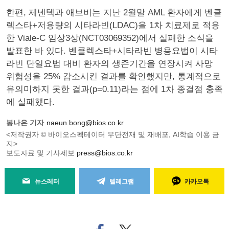
한편, 제넨텍과 애브비는 지난 2월말 AML 환자에게 벤클
렉스타+저용량의 시타라빈(LDAC)을 1차 치료제로 적용
한 Viale-C 임상3상(NCT03069352)에서 실패한 소식을
발표한 바 있다. 벤클렉스타+시타라빈 병용요법이 시타
라빈 단일요법 대비 환자의 생존기간을 연장시켜 사망
위험성을 25% 감소시킨 결과를 확인했지만, 통계적으로
유의미하지 못한 결과(p=0.11)라는 점에 1차 종결점 충족
에 실패했다.
봉나은 기자
naeun.bong@bios.co.kr
<저작권자 © 바이오스펙테이터 무단전재 및 재배포, AI학습 이용 금
지>
보도자료 및 기사제보
press@bios.co.kr
뉴스레터
텔레그램
카카오톡
페
트위