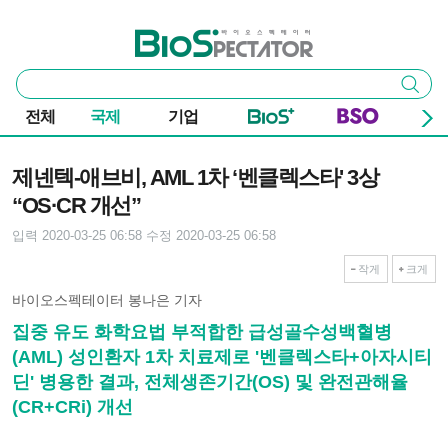
본문 바로가기
주요 메뉴
바이오스펙테이터
통
검색
합
검
전체
국제
기업
색
기사본문
제넨텍-애브비, AML 1차 ‘벤클렉스타' 3상
“OS·CR 개선”
입력 2020-03-25 06:58
수정 2020-03-25 06:58
작게
크게
바이오스펙테이터 봉나은 기자
집중 유도 화학요법 부적합한 급성골수성백혈병
(AML) 성인환자 1차 치료제로 '벤클렉스타+아자시티
딘' 병용한 결과, 전체생존기간(OS) 및 완전관해율
(CR+CRi) 개선