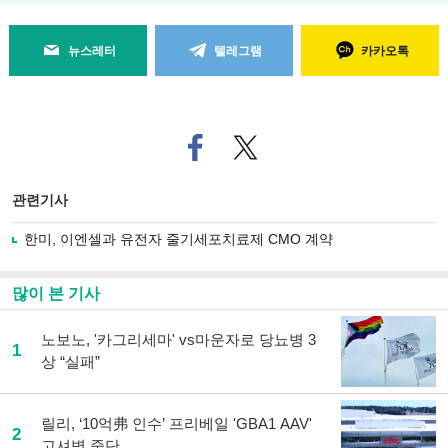
뉴스레터
텔레그램
카카오톡
페
트위
이
터로
스
기사
북
공유
관련기사
으
하기
로
한미, 이엔셀과 유전자 줄기세포치료제 CMO 계약
기
사
공
많이 본 기사
유
하
노보노, '카그리세마' vs마운자로 당뇨병 3
기
1
상 “실패”
릴리, ‘10억弗 인수’ 프리베일 'GBA1 AAV'
2
고셔병 중단