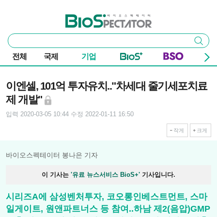
본문 바로가기
주요 메뉴
바이오스펙테이터
통
검색
합
검
전체
국제
기업
색
기사본문
이엔셀, 101억 투자유치.."차세대 줄기세포치료
제 개발"
입력 2020-03-05 10:44
수정 2022-01-11 16:50
작게
크게
바이오스펙테이터 봉나은 기자
이 기사는
'유료 뉴스서비스 BioS+'
기사입니다.
시리즈A에 삼성벤처투자, 코오롱인베스트먼트, 스마
일게이트, 원앤파트너스 등 참여..하남 제2(음압)GMP