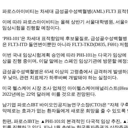
파로스아이비티는 차세대 급성골수성백혈병(AML) FLT3 표적항암
이에 따라 파로스아이비티는 올해 상반기 서울대학병원, 서울아
임상시험을 진행할 예정이다.
‘PHI-101’은 차세대 표적항암제 후보물질로, 급성골수성백혈병 표적치
은 FLT3-ITD 돌연변이뿐만 아니라 FLT3-TKD(D835, F
이번 국내 임상시험계획 승인에 따라 PHI-101는 다국가 임상에
상을 진행 중이며, 이달 말에는 스페인 임상기관에 방문할 예정
급성골수성백혈병은 65세 이상의 고령층에서 급격하게 발생하는 희
우 낮아, 관련 치료제가 하루바삐 개발돼야 하는 실정이다.
미국 헬스케어 시장 조사 업체인 아이헬스케어애널리스트(iHealthc
2022년에는 22억 달러에 이를 것으로 전망된다.
남기엽 파로스IBT 바이오인공지능연구소장(CTO)은 “자체 구
약제로는 효과가 없는 환자들에게 새로운 희망을 줄 수 있도록 
한편, 파로스IBT는 ▲PHI-101의 본격적인 다국적 임상 추
치를 진행하고 있다. 지난 1월 초에는 한국투자증권과 상장주관