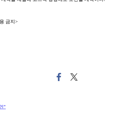
용 금지>
페
트
이
위
스
터
북
로
으
기
인"
로
사
기
공
사
유
공
하
유
기