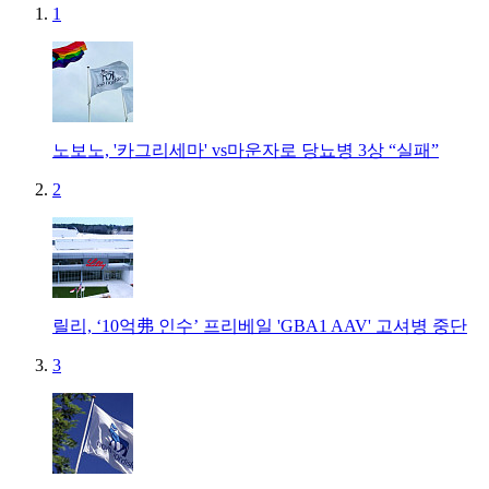
1
노보노, '카그리세마' vs마운자로 당뇨병 3상 “실패”
2
릴리, ‘10억弗 인수’ 프리베일 'GBA1 AAV' 고셔병 중단
3