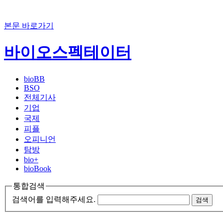
본문 바로가기
바이오스펙테이터
bioBB
BSO
전체기사
기업
국제
피플
오피니언
탐방
bio+
bioBook
통합검색
검색어를 입력해주세요.
검색