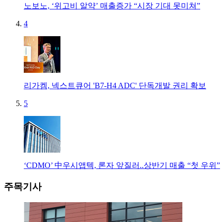
노보노, ‘위고비 알약’ 매출증가 “시장 기대 못미쳐”
4
리가켐, 넥스트큐어 'B7-H4 ADC' 단독개발 권리 확보
5
‘CDMO’ 中우시앱텍, 론자 앞질러..상반기 매출 “첫 우위”
주목기사