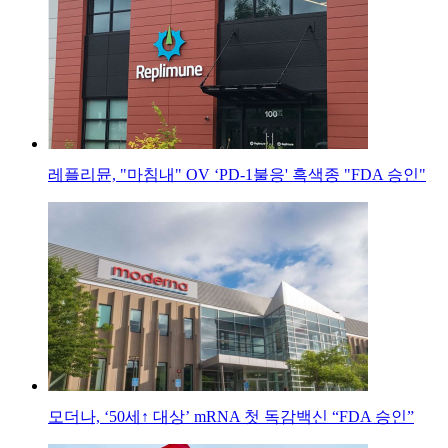
레플리뮨, "마침내" OV ‘PD-1불응' 흑색종 "FDA 승인"
모더나, ‘50세↑ 대상’ mRNA 첫 독감백신 “FDA 승인”