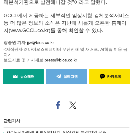
체분석기관으로 발전해나갈 것"이라고 말했다.
GCCL에서 제공하는 세부적인 임상시험 검체분석서비스
등 더 많은 정보와 소식은 지난해 새롭게 오픈한 홈페이
지(www.GCCL.co.kr)를 통해 확인할 수 있다.
장종원 기자
jjw@bios.co.kr
<저작권자 © 바이오스펙테이터 무단전재 및 재배포, AI학습 이용 금
지>
보도자료 및 기사제보
press@bios.co.kr
뉴스레터
텔레그램
카카오톡
페
트위
이
터로
스
기사
북
공유
관련기사
으
하기
로
GC녹십자랩셀-씨엔알리서치, 임상검체 분석기업 설립