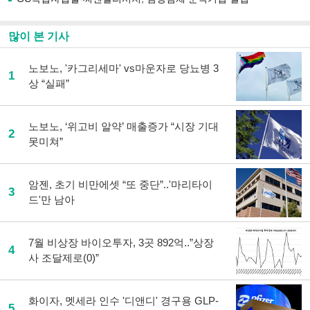
기
사
공
많이 본 기사
유
하
노보노, '카그리세마' vs마운자로 당뇨병 3
기
1
상 “실패”
노보노, ‘위고비 알약’ 매출증가 “시장 기대
2
못미쳐”
암젠, 초기 비만에셋 “또 중단”..'마리타이
3
드'만 남아
7월 비상장 바이오투자, 3곳 892억..”상장
4
사 조달제로(0)”
화이자, 멧세라 인수 '디앤디' 경구용 GLP-
5