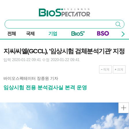
본문 바로가기
주요 메뉴
바이오스펙테이터
통
검색
합
검
전체
국제
기업
색
기사본문
지씨씨엘(GCCL), '임상시험 검체분석기관' 지정
입력 2020-01-22 09:41
수정 2020-01-22 09:41
작게
크게
바이오스펙테이터 장종원 기자
임상시험 전용 분석검사실 본격 운영