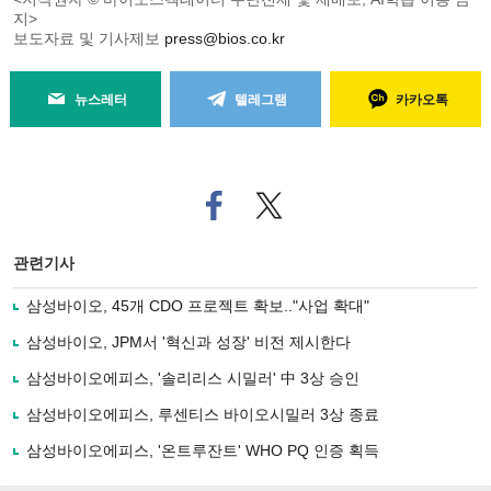
지>
보도자료 및 기사제보
press@bios.co.kr
뉴스레터
텔레그램
카카오톡
페
트위
이
터로
스
기사
북
공유
관련기사
으
하기
로
삼성바이오, 45개 CDO 프로젝트 확보.."사업 확대"
기
사
삼성바이오, JPM서 '혁신과 성장' 비전 제시한다
공
유
삼성바이오에피스, '솔리리스 시밀러' 中 3상 승인
하
삼성바이오에피스, 루센티스 바이오시밀러 3상 종료
기
삼성바이오에피스, '온트루잔트' WHO PQ 인증 획득