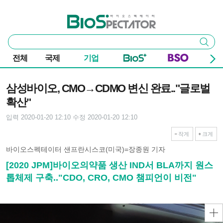
본문 바로가기
주요 메뉴
바이오스펙테이터
통
검색
합
검
전체
국제
기업
색
기사본문
삼성바이오, CMO→CDMO 변신 완료.."글로벌
확산"
입력 2020-01-20 12:10
수정 2020-01-20 12:10
작게
크게
바이오스펙테이터 샌프란시스코(미국)=장종원 기자
[2020 JPM]바이오의약품 생산 IND서 BLA까지 원스
톱체제 구축.."CDO, CRO, CMO 챔피언이 비전"