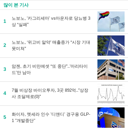
많이 본 기사
노보노, '카그리세마' vs마운자로 당뇨병 3
1
상 “실패”
노보노, ‘위고비 알약’ 매출증가 “시장 기대
2
못미쳐”
암젠, 초기 비만에셋 “또 중단”..'마리타이
3
드'만 남아
7월 비상장 바이오투자, 3곳 892억..”상장
4
사 조달제로(0)”
화이자, 멧세라 인수 '디앤디' 경구용 GLP-
5
1 "개발중단"