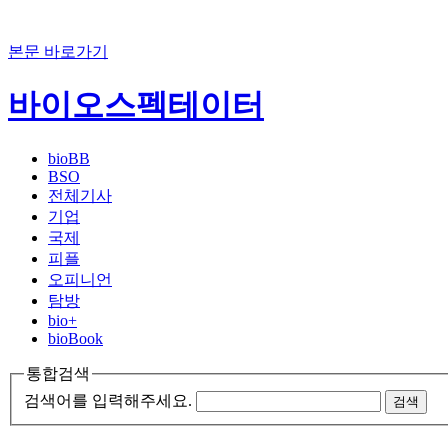
본문 바로가기
바이오스펙테이터
bioBB
BSO
전체기사
기업
국제
피플
오피니언
탐방
bio+
bioBook
통합검색
검색어를 입력해주세요.
검색