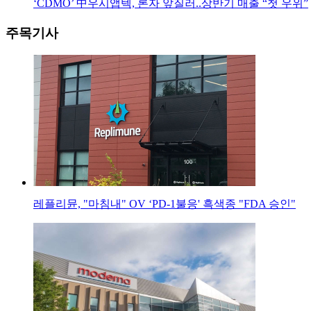
‘CDMO’ 中우시앱텍, 론자 앞질러..상반기 매출 “첫 우위”
주목기사
레플리뮨, "마침내" OV ‘PD-1불응' 흑색종 "FDA 승인"