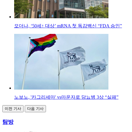
모더나, ‘50세↑ 대상’ mRNA 첫 독감백신 “FDA 승인”
노보노, '카그리세마' vs마운자로 당뇨병 3상 “실패”
이전 기사
다음 기사
탐방