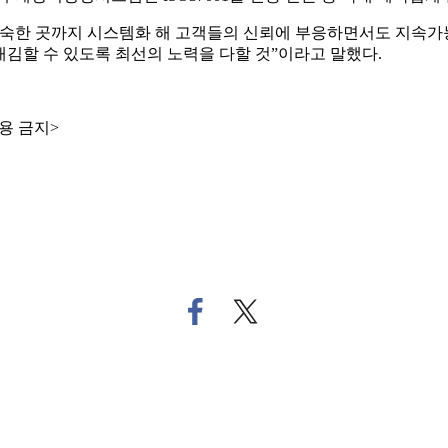
깊숙한 곳까지 시스템화 해 고객들의 신뢰에 부응하면서도 지속가
김할 수 있도록 최선의 노력을 다할 것”이라고 말했다.
용 금지>
페
트
이
위
스
터
북
로
으
기
로
사
기
공