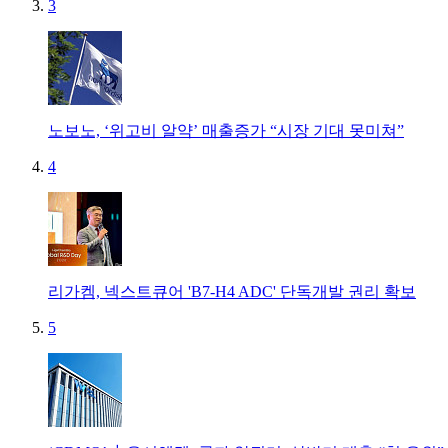
3
노보노, ‘위고비 알약’ 매출증가 “시장 기대 못미쳐”
4
리가켐, 넥스트큐어 'B7-H4 ADC' 단독개발 권리 확보
5