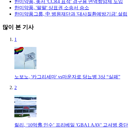
한미약품, 美서 'CCR4 표적' 경구용 면역항암제 도입
한미약품, '팔팔' 상표권 소송서 승소
한미약품그룹, 中 병원재단과 '대사질환예방기금' 설립
많이 본 기사
1
노보노, '카그리세마' vs마운자로 당뇨병 3상 “실패”
2
릴리, ‘10억弗 인수’ 프리베일 'GBA1 AAV' 고셔병 중단