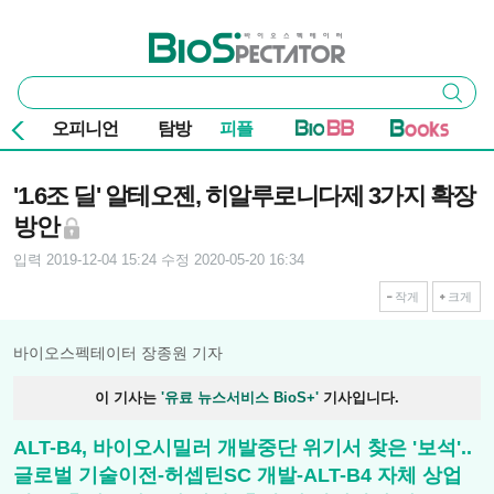
본문 바로가기
주요 메뉴
바이오스펙테이터
통
검색
합
검
오피니언
탐방
피플
색
기사본문
'1.6조 딜' 알테오젠, 히알루로니다제 3가지 확장
방안
입력 2019-12-04 15:24
수정 2020-05-20 16:34
작게
크게
바이오스펙테이터 장종원 기자
이 기사는
'유료 뉴스서비스 BioS+'
기사입니다.
ALT-B4, 바이오시밀러 개발중단 위기서 찾은 '보석'..
글로벌 기술이전-허셉틴SC 개발-ALT-B4 자체 상업