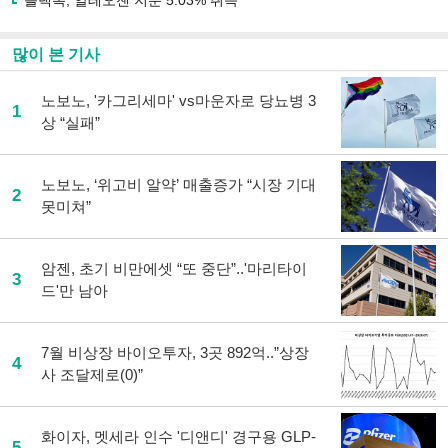
블랙록, 알테오젠 지분 5.03% 취득
많이 본 기사
노보노, '카그리세마' vs마운자로 당뇨병 3
1
상 “실패”
노보노, ‘위고비 알약’ 매출증가 “시장 기대
2
못미쳐”
암젠, 초기 비만에셋 “또 중단”..'마리타이
3
드'만 남아
7월 비상장 바이오투자, 3곳 892억..”상장
4
사 조달제로(0)”
화이자, 멧세라 인수 '디앤디' 경구용 GLP-
5