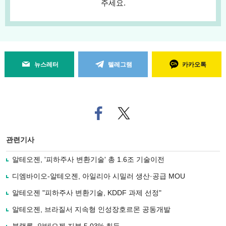
주세요.
뉴스레터
텔레그램
카카오톡
페
트위
이
터로
스
기사
북
공유
관련기사
으
하기
로
알테오젠, '피하주사 변환기술' 총 1.6조 기술이전
기
사
디엠바이오-알테오젠, 아일리아 시밀러 생산·공급 MOU
공
유
알테오젠 "피하주사 변환기술, KDDF 과제 선정"
하
알테오젠, 브라질서 지속형 인성장호르몬 공동개발
기