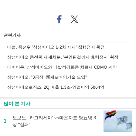
페
트위
이
터로
스
기사
북
공유
관련기사
으
하기
로
대법, 증선위 '삼성바이오 1·2차 제재' 집행정지 확정
기
사
삼성바이오 증선위 제재처분, '본안판결까지 효력정지' 확정
공
유
에이비온, 삼성바이오와 다발성경화증 치료제 CDMO 계약
하
삼성바이오, "3공장, 新세포배양기술 도입"
기
삼성바이오로직스, 2Q 매출 1.3조·영업이익 5864억
많이 본 기사
노보노, '카그리세마' vs마운자로 당뇨병 3
1
상 “실패”