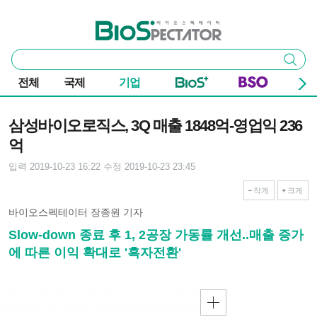
본문 바로가기
주요 메뉴
바이오스펙테이터
통
검색
합
검
전체
국제
기업
색
기사본문
삼성바이오로직스, 3Q 매출 1848억-영업익 236
억
입력 2019-10-23 16:22
수정 2019-10-23 23:45
작게
크게
바이오스펙테이터 장종원 기자
Slow-down 종료 후 1, 2공장 가동률 개선..매출 증가
에 따른 이익 확대로 '흑자전환'