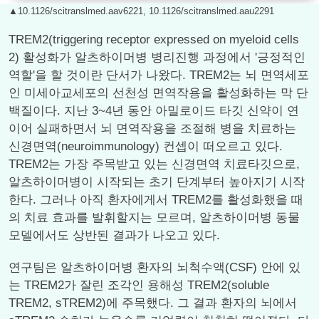
▲10.1126/scitranslmed.aav6221, 10.1126/scitranslmed.aau2291
TREM2(triggering receptor expressed on myeloid cells
2) 활성화가 알츠하이머병 병리진행 과정에서 '긍정적인
역할'을 할 것이란 단서가 나왔다. TREM2는 뇌 면역세포
인 미세아교세포의 선천성 면역작용을 활성화하는 막 단
백질이다. 지난 3~4년 동안 아밀로이드 타깃 신약이 연
이어 실패하면서 뇌 면역작용을 조절해 병을 치료하는
신경면역(neuroimmunology) 컨셉이 떠오르고 있다.
TREM2는 가장 주목받고 있는 신경면역 치료타깃으로,
알츠하이머병이 시작되는 초기 단계부터 높아지기 시작
한다. 그러나 아직 환자에게서 TREM2를 활성화했을 때
의 치료 효과를 발휘할지는 모르며, 알츠하이머병 동물
모델에서도 상반된 결과가 나오고 있다.
연구팀은 알츠하이머병 환자의 뇌척수액(CSF) 안에 있
는 TREM2가 잘린 조각인 용해성 TREM2(soluble
TREM2, sTREM2)에 주목했다. 그 결과 환자의 뇌에서