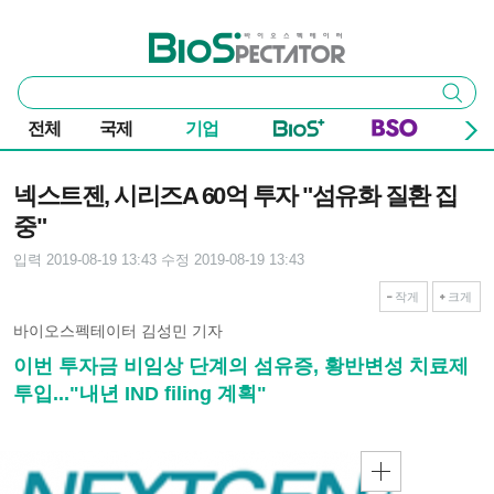
본문 바로가기
주요 메뉴
바이오스펙테이터
통
검색
합
검
전체
국제
기업
색
기사본문
넥스트젠, 시리즈A 60억 투자 "섬유화 질환 집
중"
입력 2019-08-19 13:43
수정 2019-08-19 13:43
작게
크게
바이오스펙테이터 김성민 기자
이번 투자금 비임상 단계의 섬유증, 황반변성 치료제
투입..."내년 IND filing 계획"