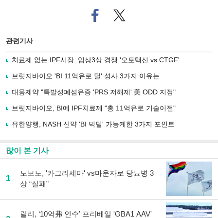
페
트위
이
터로
스
기사
북
공유
관련기사
으
하기
로
치료제 없는 IPF시장..임상3상 경쟁 '오토택신 vs CTGF'
기
사
브릿지바이오 'BI 11억유로 딜' 성사 3가지 이유는
공
유
대웅제약 "특발성폐섬유증 'PRS 저해제' 美 ODD 지정"
하
브릿지바이오, BI에 IPF치료제 "총 11억유로 기술이전"
기
유한양행, NASH 신약 'BI 빅딜' 가능케한 3가지 포인트
많이 본 기사
노보노, '카그리세마' vs마운자로 당뇨병 3
1
상 “실패”
릴리, ‘10억弗 인수’ 프리베일 'GBA1 AAV'