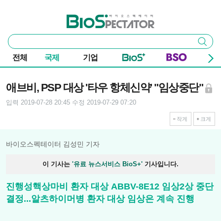
본문 바로가기
주요 메뉴
바이오스펙테이터
통
검색
합
검
전체
국제
기업
색
기사본문
애브비, PSP 대상 '타우 항체신약' "임상중단"
입력 2019-07-28 20:45
수정 2019-07-29 07:20
작게
크게
바이오스펙테이터 김성민 기자
이 기사는
'유료 뉴스서비스 BioS+'
기사입니다.
진행성핵상마비 환자 대상 ABBV-8E12 임상2상 중단
결정...알츠하이머병 환자 대상 임상은 계속 진행