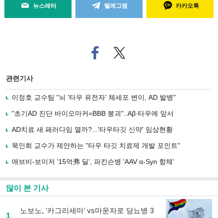
뉴스레터
텔레그램
카카오톡
페
트위
이
터로
스
기사
북
공유
관련기사
으
하기
로
이정호 교수팀 "뇌 '타우 유전자' 체세포 변이, AD 발병"
기
사
"초기AD 진단 바이오마커=BBB 붕괴"..Aβ∙타우에 앞서
공
유
AD치료 새 패러다임 열까?...'타우타깃 신약' 임상현황
하
묵인희 교수가 제안하는 "타우 타깃 치료제 개발 포인트"
기
애브비-보이저 '15억弗 딜', 파킨슨병 'AAV α-Syn 항체'
많이 본 기사
노보노, '카그리세마' vs마운자로 당뇨병 3
1