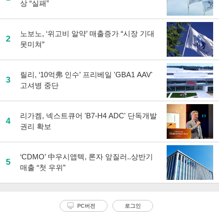
상 “실패”
노보노, ‘위고비 알약’ 매출증가 “시장 기대
2
못미쳐”
릴리, ‘10억弗 인수’ 프리베일 'GBA1 AAV'
3
고셔병 중단
리가켐, 넥스트큐어 'B7-H4 ADC' 단독개발
4
권리 확보
‘CDMO’ 中우시앱텍, 론자 앞질러..상반기
5
매출 “첫 우위”
PC버전
로그인