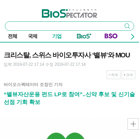
본문 바로가기
주요 메뉴
바이오스펙테이터
통
검색
합
검
전체
국제
기업
색
기사본문
크리스탈, 스위스 바이오투자사 ‘밸뷰’와 MOU
입력 2019-07-22 17:14
수정 2019-07-22 17:14
작게
크게
바이오스펙테이터 조정민 기자
“밸뷰자산운용 펀드 LP로 참여”..신약 후보 및 신기술
선점 기회 확보