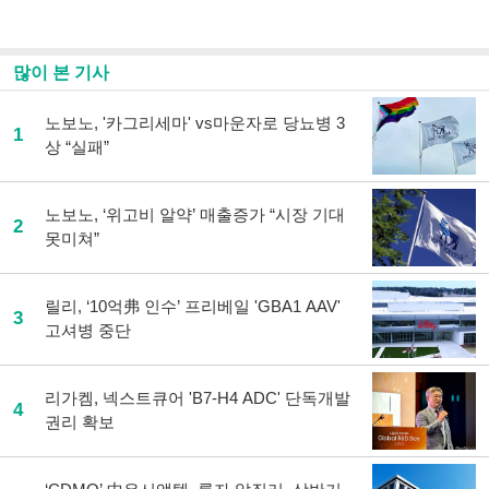
스
기사
북
공유
으
하기
많이 본 기사
로
기
사
노보노, '카그리세마' vs마운자로 당뇨병 3
1
공
상 “실패”
유
하
기
노보노, ‘위고비 알약’ 매출증가 “시장 기대
2
못미쳐”
릴리, ‘10억弗 인수’ 프리베일 'GBA1 AAV'
3
고셔병 중단
리가켐, 넥스트큐어 'B7-H4 ADC' 단독개발
4
권리 확보