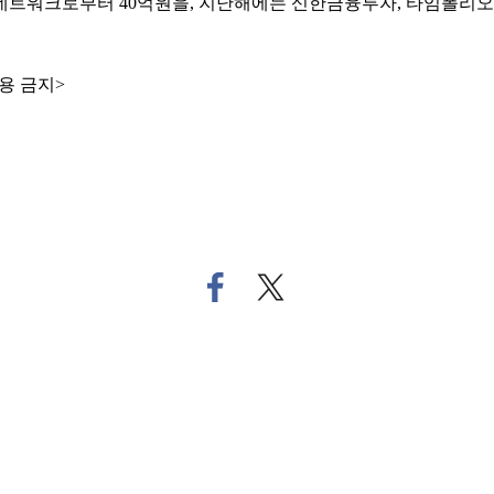
TB네트워크로부터 40억원을, 지난해에는 신한금융투자, 타임폴리
용 금지>
페
트
이
위
스
터
북
로
으
기
로
사
기
공
사
유
공
하
유
기