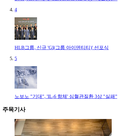
4
HLB그룹, 신규 'GI(그룹 아이덴티티)' 선포식
5
노보노 "기대", 'IL-6 항체' 심혈관질환 3상 "실패”
주목기사