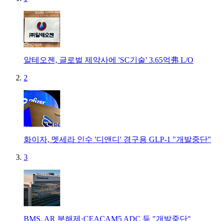
알테오젠, 글로벌 제약사에 'SC기술' 3.65억弗 L/O
2
화이자, 멧세라 인수 '디앤디' 경구용 GLP-1 "개발중단"
3
BMS, AR 분해제·CEACAM5 ADC 등 "개발중단"