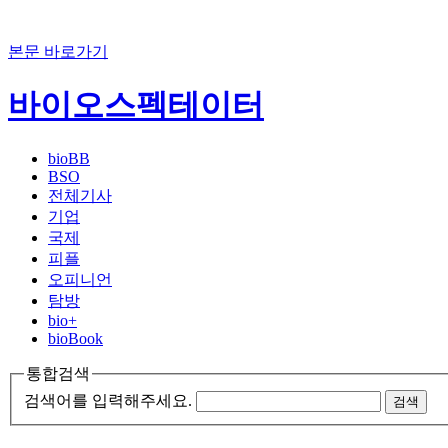
본문 바로가기
바이오스펙테이터
bioBB
BSO
전체기사
기업
국제
피플
오피니언
탐방
bio+
bioBook
통합검색
검색어를 입력해주세요.
검색