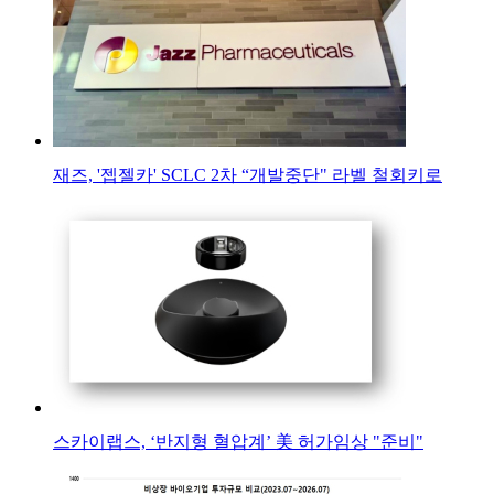
재즈, '젭젤카' SCLC 2차 “개발중단" 라벨 철회키로
스카이랩스, ‘반지형 혈압계’ 美 허가임상 "준비"