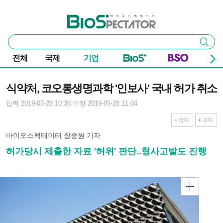
본문 바로가기
주요 메뉴
바이오스펙테이터
통
검색
합
검
전체
국제
기업
색
기사본문
식약처, 코오롱생명과학 '인보사' 국내 허가 취소
입력 2019-05-28 10:36
수정 2019-05-28 11:04
작게
크게
바이오스펙테이터 장종원 기자
허가당시 제출한 자료 '허위' 판단..형사고발도 진행