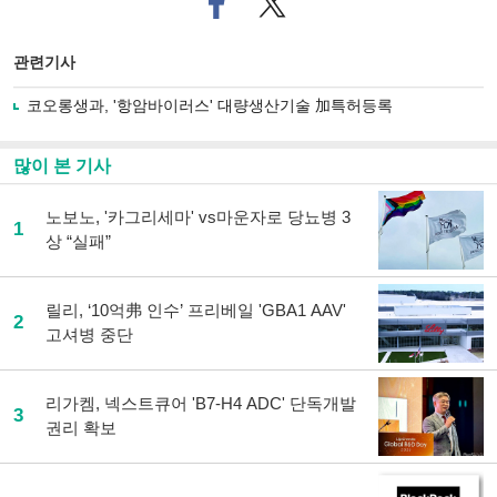
이
터로
스
기사
북
공유
관련기사
으
하기
로
코오롱생과, '항암바이러스' 대량생산기술 加특허등록
기
사
공
많이 본 기사
유
하
노보노, '카그리세마' vs마운자로 당뇨병 3
기
1
상 “실패”
릴리, ‘10억弗 인수’ 프리베일 'GBA1 AAV'
2
고셔병 중단
리가켐, 넥스트큐어 'B7-H4 ADC' 단독개발
3
권리 확보