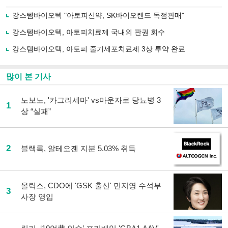
으
하기
로
강스템바이오텍 "아토피신약, SK바이오랜드 독점판매"
기
사
강스템바이오텍, 아토피치료제 국내외 판권 회수
공
유
강스템바이오텍, 아토피 줄기세포치료제 3상 투약 완료
하
기
많이 본 기사
노보노, '카그리세마' vs마운자로 당뇨병 3
1
상 “실패”
2
블랙록, 알테오젠 지분 5.03% 취득
올릭스, CDO에 'GSK 출신' 민지영 수석부
3
사장 영입