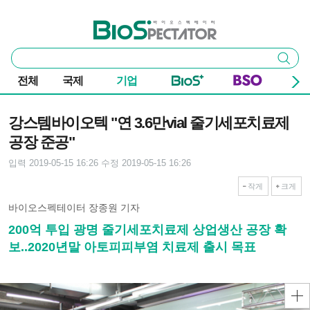
본문 바로가기
주요 메뉴
바이오스펙테이터
통
검색
합
검
전체
국제
기업
색
기사본문
강스템바이오텍 "연 3.6만vial 줄기세포치료제
공장 준공"
입력 2019-05-15 16:26
수정 2019-05-15 16:26
작게
크게
바이오스펙테이터 장종원 기자
200억 투입 광명 줄기세포치료제 상업생산 공장 확
보..2020년말 아토피피부염 치료제 출시 목표