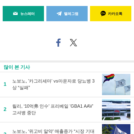
뉴스레터
텔레그램
카카오톡
페
트위
이
터로
스
기사
북
공유
으
하기
많이 본 기사
로
기
사
노보노, '카그리세마' vs마운자로 당뇨병 3
1
공
상 “실패”
유
하
기
릴리, ‘10억弗 인수’ 프리베일 'GBA1 AAV'
2
고셔병 중단
노보노, ‘위고비 알약’ 매출증가 “시장 기대