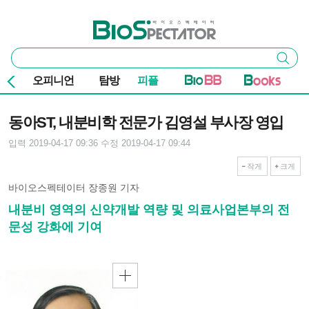
본문 바로가기
주요 메뉴
바이오스펙테이터
통
검색
합
검
오피니언
탐방
피플
색
기사본문
동아ST, 내분비학 전문가 김영설 부사장 영입
입력 2019-04-17 09:36
수정 2019-04-17 09:44
작게
크게
바이오스펙테이터 장종원 기자
내분비 영역의 신약개발 역량 및 의료사업본부의 전
문성 강화에 기여