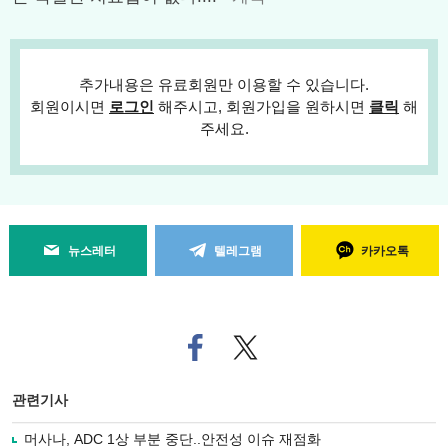
추가내용은 유료회원만 이용할 수 있습니다.
회원이시면
로그인
해주시고, 회원가입을 원하시면
클릭
해
주세요.
뉴스레터
텔레그램
카카오톡
페
트위
이
터로
스
기사
북
공유
관련기사
으
하기
로
머사나, ADC 1상 부분 중단..안전성 이슈 재점화