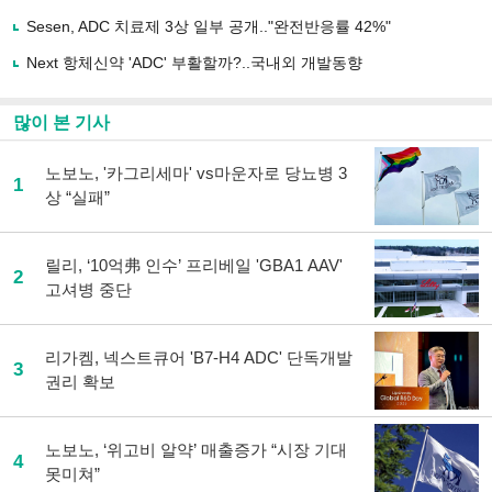
기
사
Sesen, ADC 치료제 3상 일부 공개.."완전반응률 42%"
공
유
Next 항체신약 'ADC' 부활할까?..국내외 개발동향
하
기
많이 본 기사
노보노, '카그리세마' vs마운자로 당뇨병 3
1
상 “실패”
릴리, ‘10억弗 인수’ 프리베일 'GBA1 AAV'
2
고셔병 중단
리가켐, 넥스트큐어 'B7-H4 ADC' 단독개발
3
권리 확보
노보노, ‘위고비 알약’ 매출증가 “시장 기대
4
못미쳐”