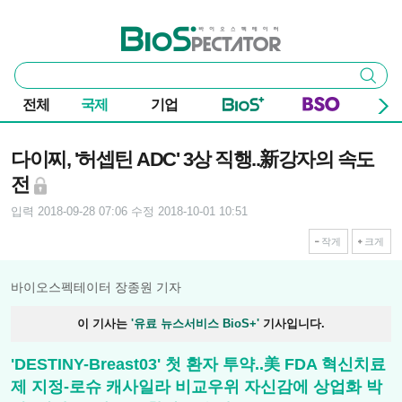
본문 바로가기
주요 메뉴
바이오스펙테이터
통
검색
합
검
전체
국제
기업
색
기사본문
다이찌, '허셉틴 ADC' 3상 직행..新강자의 속도
전
입력 2018-09-28 07:06
수정 2018-10-01 10:51
작게
크게
바이오스펙테이터 장종원 기자
이 기사는
'유료 뉴스서비스 BioS+'
기사입니다.
'DESTINY-Breast03' 첫 환자 투약..美 FDA 혁신치료
제 지정-로슈 캐사일라 비교우위 자신감에 상업화 박