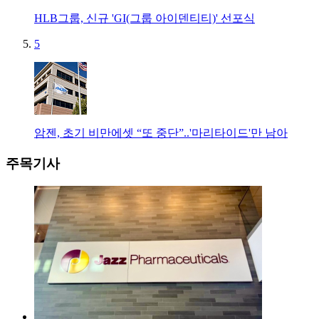
HLB그룹, 신규 'GI(그룹 아이덴티티)' 선포식
5
암젠, 초기 비만에셋 “또 중단”..'마리타이드'만 남아
주목기사