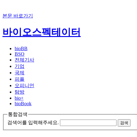
본문 바로가기
바이오스펙테이터
bioBB
BSO
전체기사
기업
국제
피플
오피니언
탐방
bio+
bioBook
통합검색
검색어를 입력해주세요.
검색