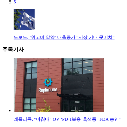
5
노보노, ‘위고비 알약’ 매출증가 “시장 기대 못미쳐”
주목기사
레플리뮨, "마침내" OV ‘PD-1불응' 흑색종 "FDA 승인"