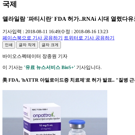
국제
앨라일람 '파티시란' FDA 허가..RNAi 시대 열렸다
유
기사입력 : 2018-08-11 16:49
|
수정 : 2018-08-16 13:23
페이스북으로 기사 공유하기
트위터로 기사 공유하기
인쇄
글자 작게
글자 크게
바이오스펙테이터 장종원 기자
이 기사는
'유료 뉴스서비스 BioS+'
기사입니다.
美 FDA, 'hATTR 아밀로이드증 치료제'로 허가 발표.. "질병