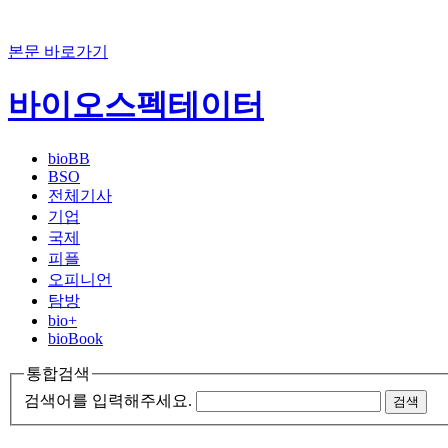
본문 바로가기
바이오스펙테이터
bioBB
BSO
전체기사
기업
국제
피플
오피니언
탐방
bio+
bioBook
통합검색
검색어를 입력해주세요.
검색