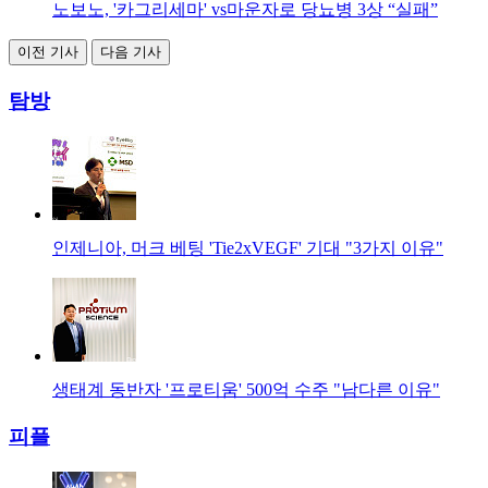
노보노, '카그리세마' vs마운자로 당뇨병 3상 “실패”
이전 기사
다음 기사
탐방
인제니아, 머크 베팅 'Tie2xVEGF' 기대 "3가지 이유"
생태계 동반자 '프로티움' 500억 수주 "남다른 이유"
피플