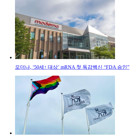
모더나, ‘50세↑ 대상’ mRNA 첫 독감백신 “FDA 승인”