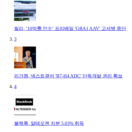
릴리, ‘10억弗 인수’ 프리베일 'GBA1 AAV' 고셔병 중단
3
리가켐, 넥스트큐어 'B7-H4 ADC' 단독개발 권리 확보
4
블랙록, 알테오젠 지분 5.03% 취득