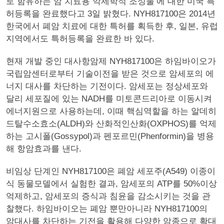
로 함유하는 암 치료용 악제학적 조성물’에 대한 미국 특
허등록을 완료했다고 3일 밝혔다. NYH817100은 2014년
한국에서 폐암 치료에 대한 특허를 획득한 후, 일본, 유럽
지역에서도 특허등록을 완료한 바 있다.
현재 개발 중인 대사항암제 NYH817100은 하임바이오가
국립암센터로부터 기술이전을 받은 것으로 암세포의 에
너지 대사를 차단하는 기전이다. 암세포는 정상세포와
달리 세포질에 있는 NADH를 미토콘드리아로 이동시켜
에너지원으로 사용하는데, 이때 핵심역할을 하는 알데히
드탈수소효소(ALDH)와 산화적인산화(OXPHOS)를 억제
하는 고시폴(Gossypol)과 펜포르민(Phenformin)을 병용
해 항암효과를 낸다.
비임상 단계인 NYH817100은 폐암 세포주(A549) 이종이
식 동물모델에서 실험한 결과, 암세포의 ATP를 50%이상
억제하고, 암세포의 증식과 침윤을 감소시키는 것을 관
찰했다. 하임바이오는 폐암 뿐만아니라 NYH817100의
암대사를 차단하는 기전을 활용해 다양한 암종으로 확대