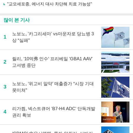
유
"교모세포종, 에너지 대사 차단해 치료 가능성"
하
기
많이 본 기사
노보노, '카그리세마' vs마운자로 당뇨병 3
1
상 “실패”
릴리, ‘10억弗 인수’ 프리베일 'GBA1 AAV'
2
고셔병 중단
노보노, ‘위고비 알약’ 매출증가 “시장 기대
3
못미쳐”
리가켐, 넥스트큐어 'B7-H4 ADC' 단독개발
4
권리 확보