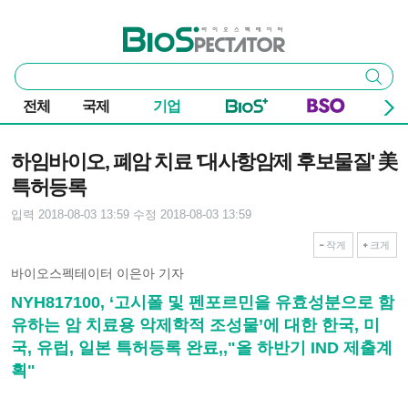
본문 바로가기
주요 메뉴
바이오스펙테이터
통
검색
합
검
전체
국제
기업
색
기사본문
하임바이오, 폐암 치료 '대사항암제 후보물질' 美
특허등록
입력 2018-08-03 13:59
수정 2018-08-03 13:59
작게
크게
바이오스펙테이터 이은아 기자
NYH817100, ‘고시폴 및 펜포르민을 유효성분으로 함
유하는 암 치료용 악제학적 조성물’에 대한 한국, 미
국, 유럽, 일본 특허등록 완료,,"올 하반기 IND 제출계
획"