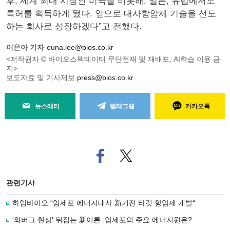
후, 세계 최대 시장인 미국을 비롯해, 일본, 유럽에서도
특허를 획득하게 됐다. 앞으로 대사항암제 기술을 선도
하는 회사로 성장하겠다”고 전했다.
이은아 기자
euna.lee@bios.co.kr
<저작권자 © 바이오스펙테이터 무단전재 및 재배포, AI학습 이용 금
지>
보도자료 및 기사제보
press@bios.co.kr
뉴스레터
텔레그램
카카오톡
페
트위
이
터로
스
기사
북
공유
관련기사
으
하기
로
하임바이오 “암세포 에너지대사 新기전 타깃 항암제 개발“
기
사
'와버그 현상' 뒤집는 新이론..암세포의 주요 에너지원은?
공