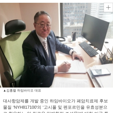
▲김홍렬 하임바이오 대표
대사항암제를 개발 중인 하임바이오가 폐암치료제 후보
물질 ‘NYH817100'의 ‘고시폴 및 펜포르민을 유효성분으