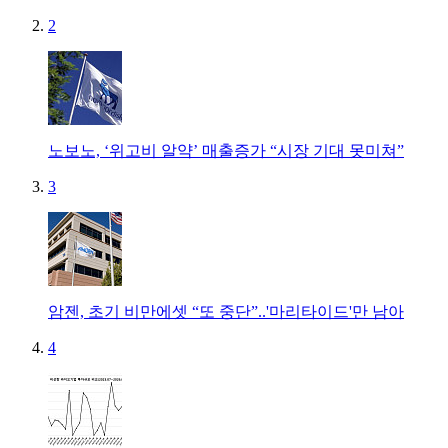
2
노보노, ‘위고비 알약’ 매출증가 “시장 기대 못미쳐”
3
암젠, 초기 비만에셋 “또 중단”..'마리타이드'만 남아
4