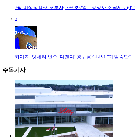
7월 비상장 바이오투자, 3곳 892억..”상장사 조달제로(0)”
5
화이자, 멧세라 인수 '디앤디' 경구용 GLP-1 "개발중단"
주목기사