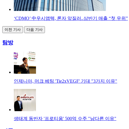
‘CDMO’ 中우시앱텍, 론자 앞질러..상반기 매출 “첫 우위”
이전 기사
다음 기사
탐방
인제니아, 머크 베팅 'Tie2xVEGF' 기대 "3가지 이유"
생태계 동반자 '프로티움' 500억 수주 "남다른 이유"