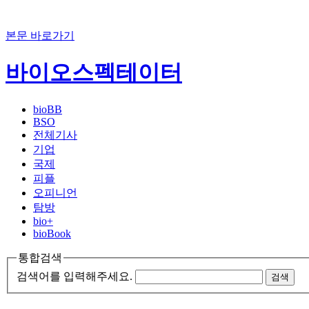
본문 바로가기
바이오스펙테이터
bioBB
BSO
전체기사
기업
국제
피플
오피니언
탐방
bio+
bioBook
통합검색
검색어를 입력해주세요.
검색