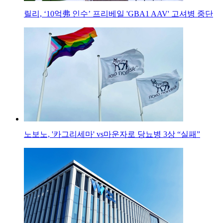
릴리, ‘10억弗 인수’ 프리베일 'GBA1 AAV' 고셔병 중단
노보노, '카그리세마' vs마운자로 당뇨병 3상 “실패”