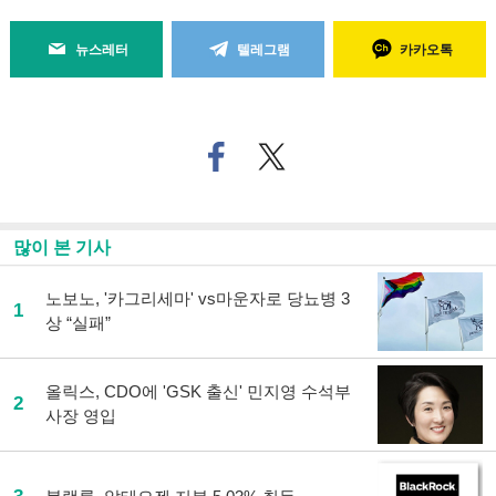
뉴스레터
텔레그램
카카오톡
페
트위
이
터로
스
기사
북
공유
으
하기
많이 본 기사
로
기
사
노보노, '카그리세마' vs마운자로 당뇨병 3
1
공
상 “실패”
유
하
기
올릭스, CDO에 'GSK 출신' 민지영 수석부
2
사장 영입