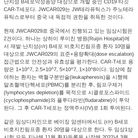
난치성 B세포악성종양 대상으로 개발 중인 CD19 타깃
CAR-T세포다. JWCAR029는 JW테라퓨틱스가 주노테라
퓨틱스로부터 중국 내 독점적 권한을 취득한 것이다.
현재 JWCAR029로 중국에서 진행되고 있는 임상시험은
2건이다. 하나는 상하이 루이진 병원(Ruijin Hospital)에
서 재발·난치성(r/r) B세포 비호지킨림프종 환자 10명을
대상으로 JWCAR029의 표준+용량확대(dose escalation)
접근법으로 안전성과 유효성을 평가한다. CAR-T세포 용
량은 1×10^7, 2.5×10^7, 5×10^7, 1×10^8이다. 임상에 참
여하는 환자는 백혈구분반술(leukapheresis)을 시행해
말초혈액단핵세포(PBMC)를 분리한 후, 림프구제거
(lymphocytes depletion)를 목적으로 시클로포스파미드
(cyclophosphamide)와 플루다라빈(fludarabine)이 투약
된다. 그 후 CAR-T세포는 정맥주사(IV)로 1회 투여된다.
같은 임상디자인으로 베이징 암센터에서도 (r/r) B세포
비호지킨림프종 환자 20명을 대상으로 한다. 두 임상1상
시험 모두 지난해 11월 환자등록을 시작해 2022년 3월