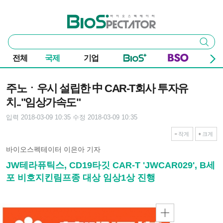
본문 바로가기
주요 메뉴
바이오스펙테이터
통
검색
합
검
전체
국제
기업
색
기사본문
주노ㆍ우시 설립한 中 CAR-T회사 투자유
치.."임상가속도"
입력 2018-03-09 10:35
수정 2018-03-09 10:35
작게
크게
바이오스펙테이터 이은아 기자
JW테라퓨틱스, CD19타깃 CAR-T 'JWCAR029', B세
포 비호지킨림프종 대상 임상1상 진행