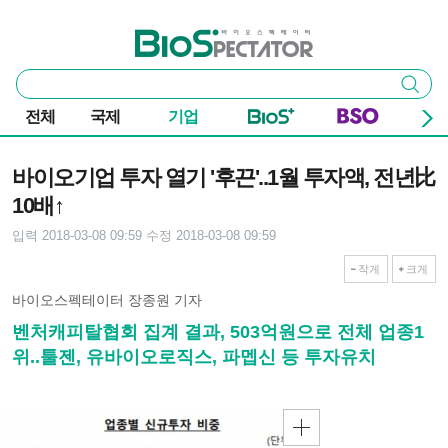
본문 바로가기
주요 메뉴
바이오스펙테이터
통
검색
합
검
전체
국제
기업
색
기사본문
바이오기업 투자 열기 '후끈'..1월 투자액, 전년比
10배↑
입력 2018-03-08 09:59
수정 2018-03-08 09:59
작게
크게
바이오스펙테이터 장종원 기자
벤처캐피탈협회 집계 결과, 503억원으로 전체 업종1
위..툴젠, 유바이오로직스, 파멥신 등 투자유치