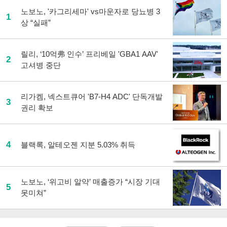
사
노보노, '카그리세마' vs마운자로 당뇨병 3
1
공
상 “실패”
유
하
기
릴리, ‘10억弗 인수’ 프리베일 'GBA1 AAV'
2
고셔병 중단
리가켐, 넥스트큐어 'B7-H4 ADC' 단독개발
3
권리 확보
4
블랙록, 알테오젠 지분 5.03% 취득
노보노, ‘위고비 알약’ 매출증가 “시장 기대
5
못미쳐”