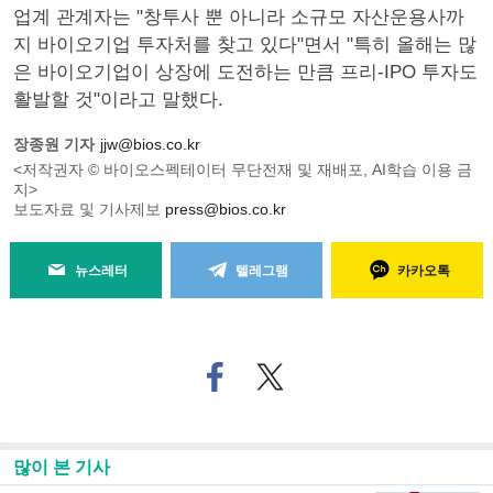
업계 관계자는 "창투사 뿐 아니라 소규모 자산운용사까
지 바이오기업 투자처를 찾고 있다"면서 "특히 올해는 많
은 바이오기업이 상장에 도전하는 만큼 프리-IPO 투자도
활발할 것"이라고 말했다.
장종원 기자
jjw@bios.co.kr
<저작권자 © 바이오스펙테이터 무단전재 및 재배포, AI학습 이용 금
지>
보도자료 및 기사제보
press@bios.co.kr
뉴스레터
텔레그램
카카오톡
페
트위
이
터로
스
기사
북
공유
으
하기
많이 본 기사
로
기