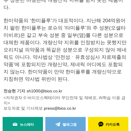
부 성분만 바꿨는데 개량신약 지위를 받지 못한 제품이
다.
한미약품의 ‘한미플루’가 대표적이다. 지난해 204억원어
치 팔린 한미플루는 로슈의 ‘타미플루’와 주 성분(오셀타
미비르)은 같고 부속 성분 중 일부(염)를 다른 성분으로
대체한 제품이다. 개량신약 지위를 인정받지는 못했지만
오리지널 의약품과 똑같은 성분으로 구성되지 않아 제네
릭도 아니다. 약사법상 ‘안전성ㆍ유효성심사 자료제출의
약품’에 포함되지만 개량신약, 제네릭 어디에도 포함되
지 않는다. 한미약품이 만약 한미플루를 개량신약으로
지칭하면 약사법 위반이 된다.
천승현 기자
sh1000@bios.co.kr
<저작권자 © 바이오스펙테이터 무단전재 및 재배포, AI학습 이용 금
지>
보도자료 및 기사제보
press@bios.co.kr
뉴스레터
텔레그램
카카오톡