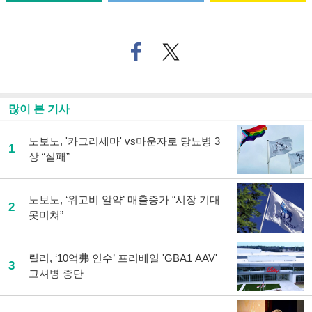
페
트위
이
터로
스
기사
북
공유
으
하기
많이 본 기사
로
기
사
노보노, '카그리세마' vs마운자로 당뇨병 3
1
공
상 “실패”
유
하
기
노보노, ‘위고비 알약’ 매출증가 “시장 기대
2
못미쳐”
릴리, ‘10억弗 인수’ 프리베일 'GBA1 AAV'
3
고셔병 중단