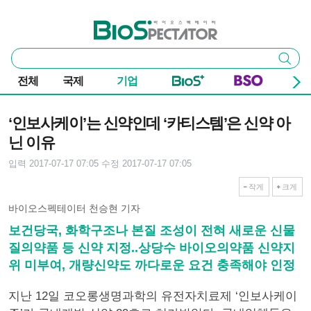
본문 바로가기
주요 메뉴
바이오스펙테이터
통
검색
합
검
전체
국제
기업
색
기사본문
‘인보사케이’는 신약인데 ‘카티스템’은 신약 아
닌 이유
입력 2017-07-17 07:05
수정 2017-07-17 07:05
작게
크게
바이오스펙테이터 천승현 기자
보건당국, 화학구조나 본질 조성이 전혀 새로운 신물
질의약품 등 신약 지정..상당수 바이오의약품 신약지
위 미부여, 개량신약도 까다로운 요건 충족해야 인정
지난 12일 코오롱생명과학의 유전자치료제 ‘인보사케이