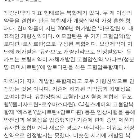
개량신약의 대표 형태로는 복합제가 있다. 두 개 이상의
약물을 결합해 만든 복합제가 개량신약의 가장 흔한 형
태다. 한미약품이 지난 2009년 허가받은 ‘아모잘탄’이 대
표적인 개량신약이다. 아모잘탄은 두 가지 고혈압약(암
로디핀+로사르탄)으로 구성된 복합제다. 보령제약이 지
난해 허가받은 ‘듀카브’도 개량신약으로 인정받았다. 듀
카브는 보령제약이 자체개발한 고혈압신약 ‘카나브(성분
명 피마사르탄)’에 암로디핀을 섞은 고혈압복합제다.
제약사가 자체 개발한 복합제라고 모두 개량신약으로 인
정받는 것은 아니다. 기존에 허가된 의약품과 차별성을
보여야 한다. 유한양행의 고혈압·고지혈증 복합제 ‘듀오
웰’(텔미사르탄+로수바스타틴), CJ헬스케어의 고혈압복
합제 ‘엑스원’(발사르탄+암로디핀) 등은 임상시험을 통해
안전성과 유효성을 입증했지만 기존에 판매 중인 제품과
유사한 조합이거나 새로운 경로가 아니라는 이유로 개량
신약으로 인정받지는 못했다. 비슷한 시기에 개발된 복