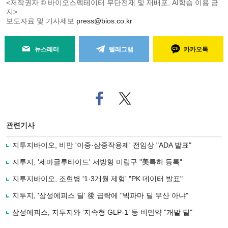
<저작권자 © 바이오스펙테이터 무단전재 및 재배포, AI학습 이용 금
지>
보도자료 및 기사제보
press@bios.co.kr
뉴스레터
텔레그램
카카오톡
페
트위
이
터로
스
기사
북
공유
관련기사
으
하기
로
지투지바이오, 비만 '이중·삼중작용제' 전임상 "ADA 발표"
기
사
지투지, '세마글루타이드' 서방형 미립구 "美특허 등록"
공
유
지투지바이오, 조현병 '1·3개월 제형' "PK 데이터 발표"
하
지투지, '삼성에피스 딜' 後 급락에 "빅파마 딜 무산 아냐"
기
삼성에피스, 지투지와 ‘지속형 GLP-1’ 등 비만약 "개발 딜"