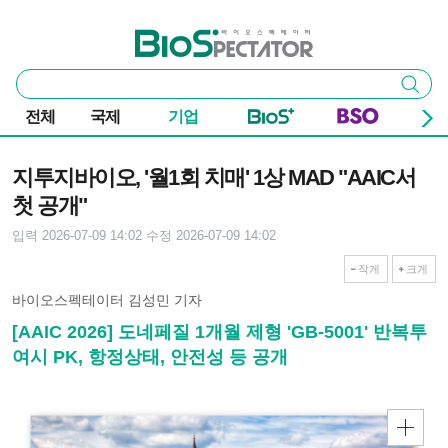
본문 바로가기
주요 메뉴
바이오스펙테이터
통
검색
합
검
전체
국제
기업
색
기사본문
지투지바이오, '월1회 치매' 1상 MAD "AAIC서
첫 공개"
입력 2026-07-09 14:02
수정 2026-07-09 14:02
작게
크게
바이오스펙테이터 김성민 기자
[AAIC 2026] 도네페질 1개월 제형 'GB-5001' 반복투
여시 PK, 항정상태, 안전성 등 공개