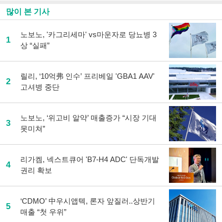
많이 본 기사
노보노, '카그리세마' vs마운자로 당뇨병 3
1
상 “실패”
릴리, ‘10억弗 인수’ 프리베일 'GBA1 AAV'
2
고셔병 중단
노보노, ‘위고비 알약’ 매출증가 “시장 기대
3
못미쳐”
리가켐, 넥스트큐어 'B7-H4 ADC' 단독개발
4
권리 확보
‘CDMO’ 中우시앱텍, 론자 앞질러..상반기
5
매출 “첫 우위”