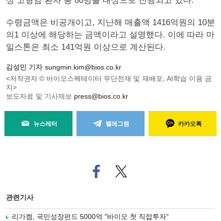
성 고형암 환자 총 80명을 대상으로 진행되고 있다.
수령금액은 비공개이고, 지난해 매출액 1416억원의 10분
의1 이상에 해당하는 금액이라고 설명했다. 이에 따라 마
일스톤은 최소 141억원 이상으로 계산된다.
김성민 기자
sungmin.kim@bios.co.kr
<저작권자 © 바이오스펙테이터 무단전재 및 재배포, AI학습 이용 금
지>
보도자료 및 기사제보
press@bios.co.kr
뉴스레터
텔레그램
카카오톡
페
트위
이
터로
스
기사
북
공유
관련기사
으
하기
로
리가켐, 국민성장펀드 5000억 "바이오 첫 직접투자"