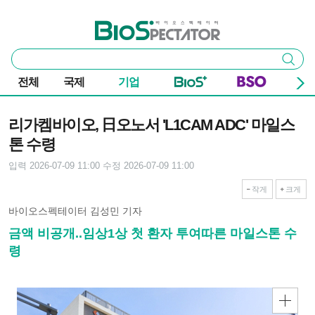
본문 바로가기
주요 메뉴
바이오스펙테이터
통
검색
합
검
전체
국제
기업
색
기사본문
리가켐바이오, 日오노서 'L1CAM ADC' 마일스
톤 수령
입력 2026-07-09 11:00
수정 2026-07-09 11:00
작게
크게
바이오스펙테이터 김성민 기자
금액 비공개..임상1상 첫 환자 투여따른 마일스톤 수
령