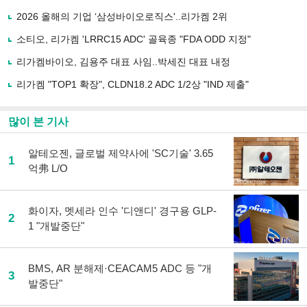
기
사
2026 올해의 기업 ‘삼성바이오로직스'..리가켐 2위
공
유
소티오, 리가켐 'LRRC15 ADC' 골육종 "FDA ODD 지정"
하
리가켐바이오, 김용주 대표 사임..박세진 대표 내정
기
리가켐 "TOP1 확장", CLDN18.2 ADC 1/2상 "IND 제출"
많이 본 기사
알테오젠, 글로벌 제약사에 'SC기술' 3.65
1
억弗 L/O
화이자, 멧세라 인수 '디앤디' 경구용 GLP-
2
1 "개발중단"
BMS, AR 분해제·CEACAM5 ADC 등 "개
3
발중단"