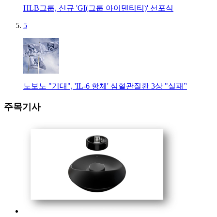
HLB그룹, 신규 'GI(그룹 아이덴티티)' 선포식
5
노보노 "기대", 'IL-6 항체' 심혈관질환 3상 "실패”
주목기사