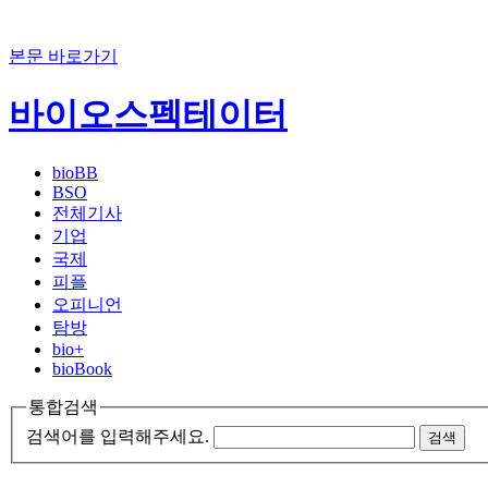
본문 바로가기
바이오스펙테이터
bioBB
BSO
전체기사
기업
국제
피플
오피니언
탐방
bio+
bioBook
통합검색
검색어를 입력해주세요.
검색