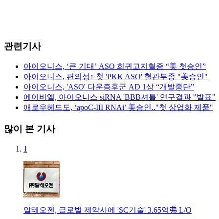
관련기사
아이오니스, ‘큰 기대’ ASO 희귀고지혈증 “美 첫승인”
아이오니스, 편의성↑ 첫 'PKK ASO' 혈관부종 "美승인"
아이오니스, 'ASO' 다운증후군 AD 1상 “개발중단”
에이비엘, 아이오니스 siRNA 'BBB셔틀' 연구결과 "발표"
애로우헤드도, ‘apoC-III RNAi’ 美승인.."첫 상업화 제품"
많이 본 기사
1
알테오젠, 글로벌 제약사에 'SC기술' 3.65억弗 L/O