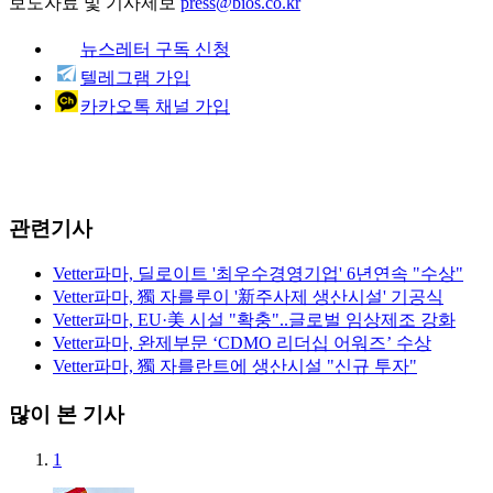
보도자료 및 기사제보
press@bios.co.kr
뉴스레터 구독 신청
텔레그램 가입
카카오톡 채널 가입
관련기사
Vetter파마, 딜로이트 '최우수경영기업' 6년연속 "수상"
Vetter파마, 獨 자를루이 '新주사제 생산시설' 기공식
Vetter파마, EU·美 시설 "확충"..글로벌 임상제조 강화
Vetter파마, 완제부문 ‘CDMO 리더십 어워즈’ 수상
Vetter파마, 獨 자를란트에 생산시설 "신규 투자"
많이 본 기사
1