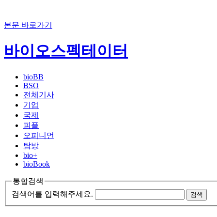
본문 바로가기
바이오스펙테이터
bioBB
BSO
전체기사
기업
국제
피플
오피니언
탐방
bio+
bioBook
통합검색
검색어를 입력해주세요.
검색