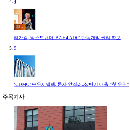
4
리가켐, 넥스트큐어 'B7-H4 ADC' 단독개발 권리 확보
5
‘CDMO’ 中우시앱텍, 론자 앞질러..상반기 매출 “첫 우위”
주목기사