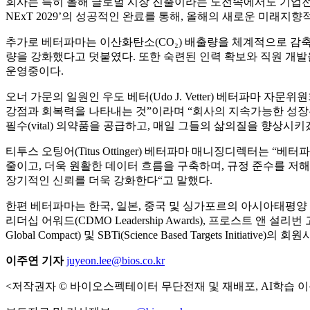
회사는 특히 올해 글로벌 시장 진출이라는 도전속에서도 기업전략
NExT 2029’의 성공적인 완료를 통해, 올해의 새로운 미래지
추가로 베터파마는 이산화탄소(CO₂) 배출량을 체계적으로 감
량을 강화했다고 덧붙였다. 또한 숙련된 인력 확보와 직원 개발을 위한 ‘통합형
운영중이다.
오너 가문의 일원인 우도 베터(Udo J. Vetter) 베터파마 자
강점과 회복력을 나타내는 것”이라며 “회사의 지속가능한 성장
필수(vital) 의약품을 공급하고, 매일 그들의 삶의질을 향상시
티투스 오팅어(Titus Ottinger) 베터파마 매니징디렉터
줄이고, 더욱 원활한 데이터 흐름을 구축하며, 규정 준수를 저
장기적인 신뢰를 더욱 강화한다“고 말했다.
한편 베터파마는 한국, 일본, 중국 및 싱가포르의 아시아태평양 
리더십 어워드(CDMO Leadership Awards), 프로스트 앤 설리번 고객
Global Compact) 및 SBTi(Science Based Targets 
이주연 기자
juyeon.lee@bios.co.kr
<저작권자 © 바이오스펙테이터 무단전재 및 재배포, AI학습 이