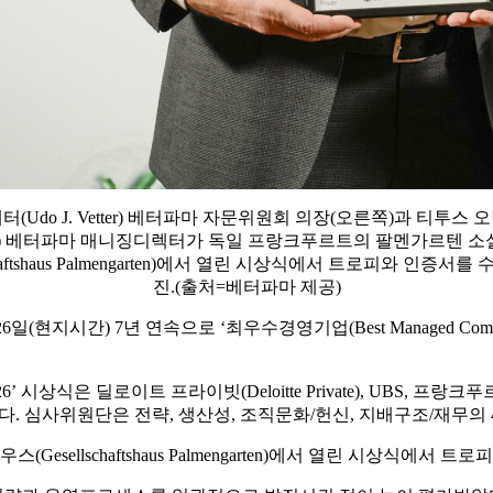
(Udo J. Vetter) 베터파마 자문위원회 의장(오른쪽)과 티투스 오팅
nger) 베터파마 매니징디렉터가 독일 프랑크푸르트의 팔멘가르텐 
schaftshaus Palmengarten)에서 열린 시상식에서 트로피와 인증서
진.(출처=베터파마 제공)
난 26일(현지시간) 7년 연속으로 ‘최우수경영기업(Best Managed
6’ 시상식은 딜로이트 프라이빗(Deloitte Private), UBS, 프랑크푸르트
사다. 심사위원단은 전략, 생산성, 조직문화/헌신, 지배구조/재무의
ellschaftshaus Palmengarten)에서 열린 시상식에서 