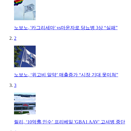
노보노, '카그리세마' vs마운자로 당뇨병 3상 “실패”
2
노보노, ‘위고비 알약’ 매출증가 “시장 기대 못미쳐”
3
릴리, ‘10억弗 인수’ 프리베일 'GBA1 AAV' 고셔병 중단