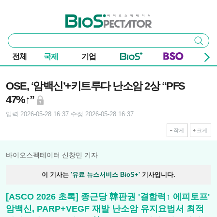
본문 바로가기
주요 메뉴
바이오스펙테이터
통
검색
합
검
전체
국제
기업
색
기사본문
OSE, ‘암백신’+키트루다 난소암 2상 “PFS
47%↑”
입력 2026-05-28 16:37
수정 2026-05-28 16:37
작게
크게
바이오스펙테이터 신창민 기자
이 기사는
'유료 뉴스서비스 BioS+'
기사입니다.
[ASCO 2026 초록] 종근당 韓판권 '결합력↑ 에피토프'
암백신, PARP+VEGF 재발 난소암 유지요법서 최적