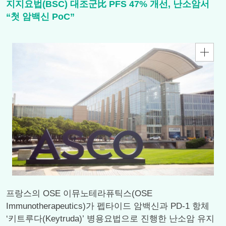
지지요법(BSC) 대조군比 PFS 47% 개선, 난소암서
“첫 암백신 PoC”
프랑스의 OSE 이뮤노테라퓨틱스(OSE
Immunotherapeutics)가 펩타이드 암백신과 PD-1 항체
‘키트루다(Keytruda)’ 병용요법으로 진행한 난소암 유지