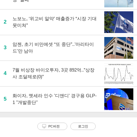
노보노, ‘위고비 알약’ 매출증가 “시장 기대
2
못미쳐”
암젠, 초기 비만에셋 “또 중단”..'마리타이
3
드'만 남아
7월 비상장 바이오투자, 3곳 892억..”상장
4
사 조달제로(0)”
화이자, 멧세라 인수 '디앤디' 경구용 GLP-
5
1 "개발중단"
PC버전
로그인