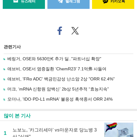
뉴스레터
텔레그램
카카오톡
페
트위
이
터로
스
기사
북
공유
관련기사
으
하기
로
베링거, OSE와 5630만€ 추가 딜.."파트너십 확장"
기
사
애브비, OSE서 염증질환 ‘ChemR23’ 7.1억弗 사들여
공
유
애브비, 'FRα ADC' 백금민감성 난소암 2상 "ORR 62.4%"
하
머크, ‘mRNA 신항원 암백신’ 2b상 5년추적 “효능지속”
기
모더나, 'IDO·PD-L1 mRNA' 불응성 흑색종서 ORR 24%
많이 본 기사
노보노, '카그리세마' vs마운자로 당뇨병 3
1
상 “실패”