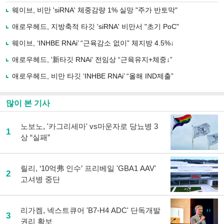
로
웨이브, 비만 'siRNA' 체중감량 1% 실망 "주가 반토막"
기
사
애로우헤드, 지방축적 타깃 'siRNA' 비만서 "초기 PoC"
공
유
웨이브, ‘INHBE RNAi’ “근육감소 없이” 체지방 4.5%↓
하
애로우헤드, '新타깃 RNAi' 전임상 “근육유지+체중↓”
기
애로우헤드, 비만 타깃 ‘INHBE RNAi’ “올해 IND제출”
많이 본 기사
노보노, '카그리세마' vs마운자로 당뇨병 3
1
상 “실패”
릴리, ‘10억弗 인수’ 프리베일 'GBA1 AAV'
2
고셔병 중단
리가켐, 넥스트큐어 'B7-H4 ADC' 단독개발
3
권리 확보