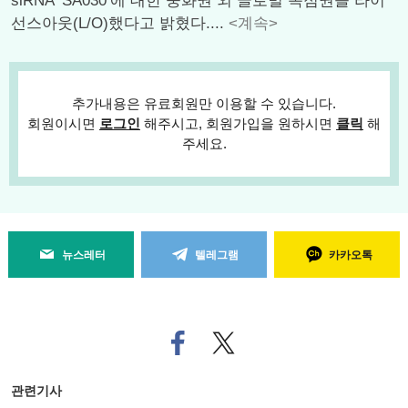
siRNA ‘SA030’에 대한 중화권 외 글로벌 독점권을 라이
선스아웃(L/O)했다고 밝혔다....
<계속>
추가내용은 유료회원만 이용할 수 있습니다.
회원이시면
로그인
해주시고, 회원가입을 원하시면
클릭
해
주세요.
뉴스레터
텔레그램
카카오톡
페
트위
이
터로
스
기사
북
공유
관련기사
으
하기