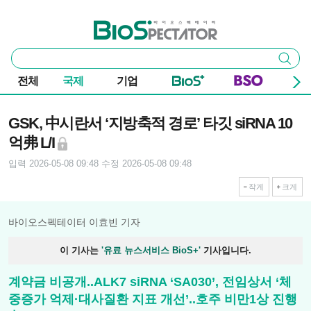
본문 바로가기
주요 메뉴
바이오스펙테이터
통
검색
합
검
전체
국제
기업
색
기사본문
GSK, 中시란서 ‘지방축적 경로’ 타깃 siRNA 10
억弗 L/I
입력 2026-05-08 09:48
수정 2026-05-08 09:48
작게
크게
바이오스펙테이터 이효빈 기자
이 기사는
'유료 뉴스서비스 BioS+'
기사입니다.
계약금 비공개..ALK7 siRNA ‘SA030’, 전임상서 ‘체
중증가 억제·대사질환 지표 개선’..호주 비만1상 진행