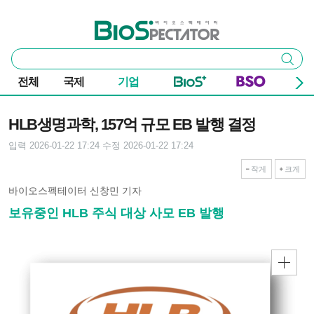
본문 바로가기
주요 메뉴
바이오스펙테이터
통
검색
합
검
전체
국제
기업
색
기사본문
HLB생명과학, 157억 규모 EB 발행 결정
입력 2026-01-22 17:24
수정 2026-01-22 17:24
작게
크게
바이오스펙테이터 신창민 기자
보유중인 HLB 주식 대상 사모 EB 발행