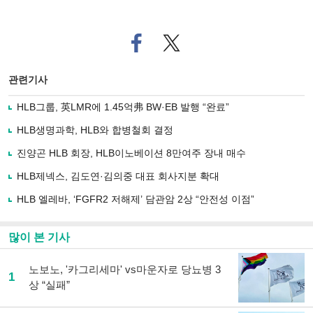
페
트위
이
터로
스
기사
북
공유
관련기사
으
하기
로
HLB그룹, 英LMR에 1.45억弗 BW·EB 발행 “완료”
기
사
HLB생명과학, HLB와 합병철회 결정
공
유
진양곤 HLB 회장, HLB이노베이션 8만여주 장내 매수
하
HLB제넥스, 김도연·김의중 대표 회사지분 확대
기
HLB 엘레바, ‘FGFR2 저해제’ 담관암 2상 “안전성 이점”
많이 본 기사
노보노, '카그리세마' vs마운자로 당뇨병 3
1
상 “실패”